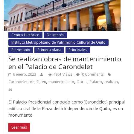
Centro Histórico
De interés
Instituto Metropolitano de Patrimonio Cultural de Quito
Patrimonio
Primera plana
Principales
Se realizan obras de mantenimiento
en el Palacio de Carondelet
6 enero, 2023
4961 Views
0 Comments
,
,
,
,
,
,
,
,
Carondelet
de
El
en
mantenimiento
Obras
Palacio
realizan
se
El Palacio Presidencial conocido como ‘Carondelet’, principal
edificio civil de la Plaza de la Independencia de Quito, es un
monumento
Leer más