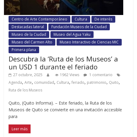
Centro de Arte Contemporáneo
Cultura
De interés
Destacadas lateral
Fundación Museos de la Ciudad
Museo de la Ciudad
Museo del Agua Yaku
Museo del Carmen Alto
Museo Interactivo de Ciencias MIC
Primera plana
Descubra la ‘Ruta de los Museos’ a
un USD 1 durante el feriado
27 octubre, 2025
1962 Views
1 comentario
,
,
,
,
,
,
,
Agenda
Arte
comunidad
Cultura
feriado
patrimonio
Quito
Ruta de los Museos
Quito, (Quito Informa). – Este feriado, la Ruta de los
Museos de Quito se convierte en una invitación accesible
para
Leer más