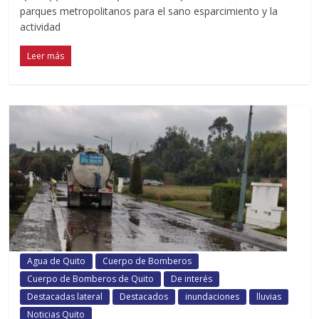
parques metropolitanos para el sano esparcimiento y la
actividad
Leer más
Agua de Quito
Cuerpo de Bomberos
Cuerpo de Bomberos de Quito
De interés
Destacadas lateral
Destacados
inundaciones
lluvias
Noticias Quito