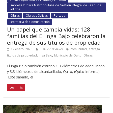
Empresa Pública Metropolitana de Gestión Integral de Residuos
Sólidos
Obras
Obras públicas
Portada
Secretaría de Comunicación
Un papel que cambia vidas: 128
familias del El Inga Bajo celebraron la
entrega de sus títulos de propiedad
,
12 enero, 2026
2519 Views
comunidad
entrega
,
,
,
títulos de propiedad
Inga Bajo
Municipio de Quito
Obras
El Inga Bajo también estreno 1,3 kilómetros de adoquinado
y 3,3 kilómetros de alcantarillado, Quito, (Quito Informa). –
Este sábado, el
Leer más