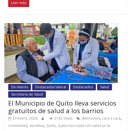
Leer más
De interés
Destacadas lateral
Destacados
Salud
Secretaría de Salud
El Municipio de Quito lleva servicios
gratuitos de salud a los barrios
,
,
29 enero, 2026
2102 Views
atenciones
cara a cara
,
,
,
comunidad
iniciativa
Quito
Quito nos cuida con salud en tu