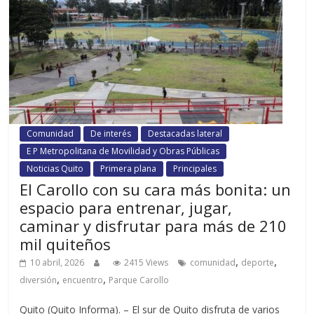
Comunidad
De interés
Destacadas lateral
E P Metropolitana de Movilidad y Obras Públicas
Noticias Quito
Primera plana
Principales
El Carollo con su cara más bonita: un
espacio para entrenar, jugar,
caminar y disfrutar para más de 210
mil quiteños
,
,
10 abril, 2026
2415 Views
comunidad
deporte
,
,
diversión
encuentro
Parque Carollo
Quito (Quito Informa). – El sur de Quito disfruta de varios