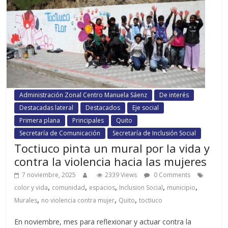
Administración Zonal Centro Manuela Sáenz
De interés
Destacadas lateral
Destacados
Eje social
Primera plana
Principales
Quito
Secretaría de Comunicación
Secretaría de Inclusión Social
Toctiuco pinta un mural por la vida y
contra la violencia hacia las mujeres
7 noviembre, 2025
2339 Views
0 Comments
,
,
,
,
,
color y vida
comunidad
espacios
Inclusion Social
municipio
,
,
,
Murales
no violencia contra mujer
Quito
toctiuco
En noviembre, mes para reflexionar y actuar contra la