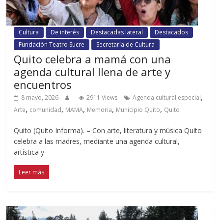
Cultura
De interés
Destacadas lateral
Destacados
Fundación Teatro Sucre
Secretaría de Cultura
Quito celebra a mamá con una
agenda cultural llena de arte y
encuentros
,
8 mayo, 2026
2911 Views
Agenda cultural especial
,
,
,
,
,
Arte
comunidad
MAMA
Memoria
Municipio Quito
Quito
Quito (Quito Informa). – Con arte, literatura y música Quito
celebra a las madres, mediante una agenda cultural,
artística y
Leer más