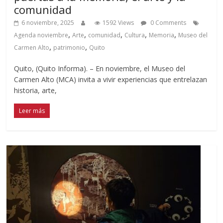
comunidad
6 noviembre, 2025
1592 Views
0 Comments
,
,
,
,
,
Agenda noviembre
Arte
comunidad
Cultura
Memoria
Museo del
,
,
Carmen Alto
patrimonio
Quito
Quito, (Quito Informa). – En noviembre, el Museo del
Carmen Alto (MCA) invita a vivir experiencias que entrelazan
historia, arte,
Leer más