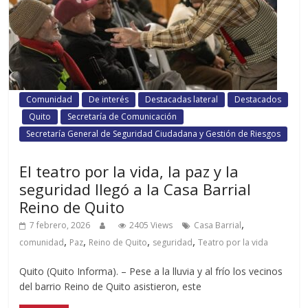
Comunidad
De interés
Destacadas lateral
Destacados
Quito
Secretaría de Comunicación
Secretaría General de Seguridad Ciudadana y Gestión de Riesgos
El teatro por la vida, la paz y la
seguridad llegó a la Casa Barrial
Reino de Quito
,
7 febrero, 2026
2405 Views
Casa Barrial
,
,
,
,
comunidad
Paz
Reino de Quito
seguridad
Teatro por la vida
Quito (Quito Informa). – Pese a la lluvia y al frío los vecinos
del barrio Reino de Quito asistieron, este