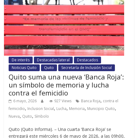
De interés
Destacadas lateral
Destacados
Noticias Quito
Quito
Secretaría de Inclusión Social
Quito suma una nueva ‘Banca Roja’:
un símbolo de memoria y lucha
contra el femicidio
,
6 mayo, 2026
927 Views
Banca Roja
contra el
,
,
,
,
,
femicidio
Inclusion Social
Lucha
Memoria
Municipio Quito
,
,
Nueva
Quito
Símbolo
Quito (Quito Informa). – Una cuarta ‘Banca Roja’ se
entregará este miércoles 6 de mayo de 2026, a las 09h00,