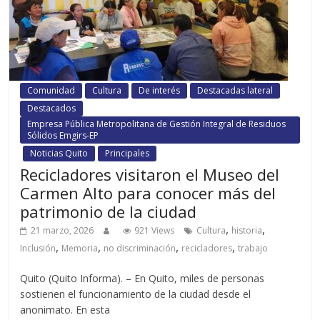
Comunidad
Cultura
De interés
Destacadas lateral
Destacados
Empresa Pública Metropolitana de Gestión Integral de Residuos
Sólidos Emgirs-EP
Noticias Quito
Principales
Recicladores visitaron el Museo del
Carmen Alto para conocer más del
patrimonio de la ciudad
,
,
21 marzo, 2026
921 Views
Cultura
historia
,
,
,
,
Inclusión
Memoria
no discriminación
recicladores
trabajo
Quito (Quito Informa). – En Quito, miles de personas
sostienen el funcionamiento de la ciudad desde el
anonimato. En esta