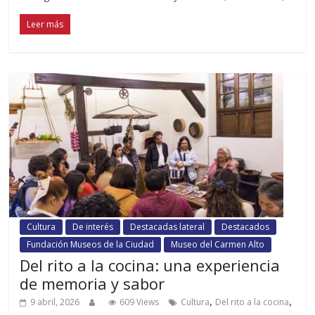
Leer más
Cultura
De interés
Destacadas lateral
Destacados
Fundación Museos de la Ciudad
Museo del Carmen Alto
Del rito a la cocina: una experiencia
de memoria y sabor
,
,
9 abril, 2026
609 Views
Cultura
Del rito a la cocina