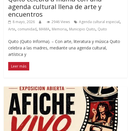
agenda cultural llena de arte y
encuentros
,
8 mayo, 2026
2946 Views
Agenda cultural especial
,
,
,
,
,
Arte
comunidad
MAMA
Memoria
Municipio Quito
Quito
Quito (Quito Informa). – Con arte, literatura y música Quito
celebra a las madres, mediante una agenda cultural,
artística y
Leer más