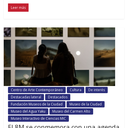
Leer más
Centro de Arte Contemporáneo
Cultura
De interés
Destacadas lateral
Destacados
Fundación Museos de la Ciudad
Museo de la Ciudad
Museo del Agua Yaku
Museo del Carmen Alto
Museo Interactivo de Ciencias MIC
El 8M se conmemora con una agenda