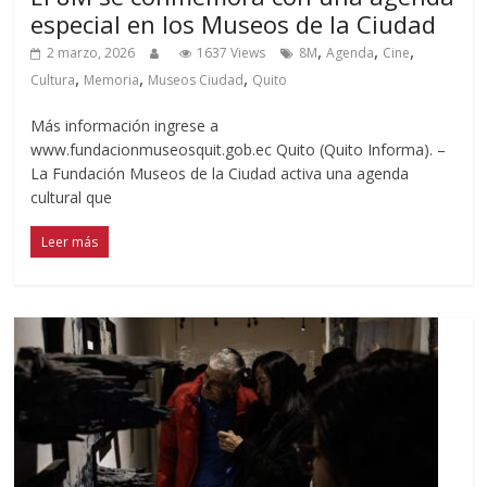
especial en los Museos de la Ciudad
,
,
,
2 marzo, 2026
1637 Views
8M
Agenda
Cine
,
,
,
Cultura
Memoria
Museos Ciudad
Quito
Más información ingrese a
www.fundacionmuseosquit.gob.ec Quito (Quito Informa). –
La Fundación Museos de la Ciudad activa una agenda
cultural que
Leer más