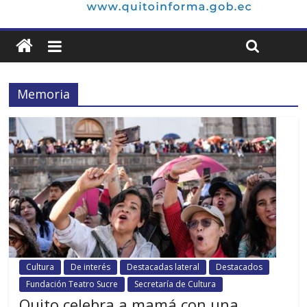
Memoria
Cultura
De interés
Destacadas lateral
Destacados
Fundación Teatro Sucre
Secretaría de Cultura
Quito celebra a mamá con una