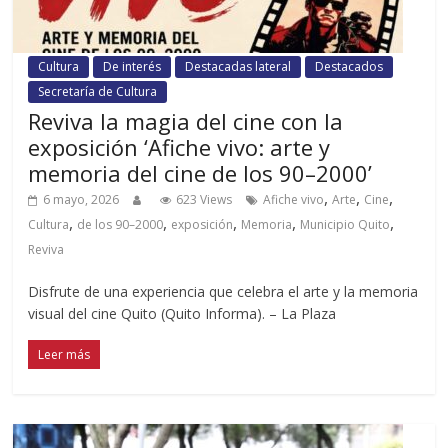
Cultura
De interés
Destacadas lateral
Destacados
Secretaría de Cultura
Reviva la magia del cine con la
exposición ‘Afiche vivo: arte y
memoria del cine de los 90–2000’
,
,
,
6 mayo, 2026
623 Views
Afiche vivo
Arte
Cine
,
,
,
,
,
Cultura
de los 90–2000
exposición
Memoria
Municipio Quito
Reviva
Disfrute de una experiencia que celebra el arte y la memoria
visual del cine Quito (Quito Informa). – La Plaza
Leer más