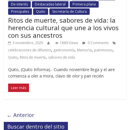
De interés
Destacadas lateral
Primera plana
Principales
Quito
Secretaría de Cultura
Ritos de muerte, sabores de vida: la
herencia cultural que une a los vivos
con sus ancestros
3 noviembre, 2025
1889 Views
0 Comments
,
,
,
,
celebraciones de difuntos
gastronomía
Memoria
patrimonio
,
,
Quito
Ritos de muerte
sabores de vida
Quito, (Quito Informa).- Cuando noviembre llega y el aire
comienza a oler a mora, clavo de olor y pan recién
Leer más
← Anterior
Buscar dentro del sitio