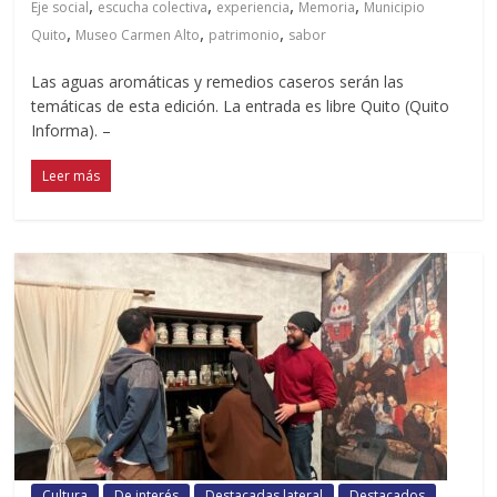
,
,
,
,
Eje social
escucha colectiva
experiencia
Memoria
Municipio
,
,
,
Quito
Museo Carmen Alto
patrimonio
sabor
Las aguas aromáticas y remedios caseros serán las
temáticas de esta edición. La entrada es libre Quito (Quito
Informa). –
Leer más
Cultura
De interés
Destacadas lateral
Destacados