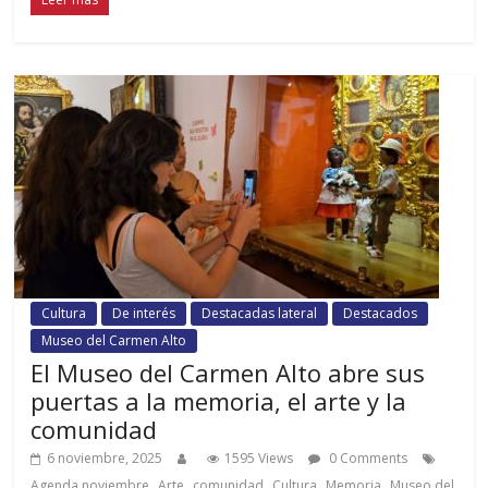
Cultura
De interés
Destacadas lateral
Destacados
Museo del Carmen Alto
El Museo del Carmen Alto abre sus
puertas a la memoria, el arte y la
comunidad
6 noviembre, 2025
1595 Views
0 Comments
,
,
,
,
,
Agenda noviembre
Arte
comunidad
Cultura
Memoria
Museo del