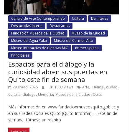
Centro de Arte Contemporáneo
Cultura
De interés
Destacadas lateral
Destacados
Fundación Museos de la Ciudad
Museo de la Ciudad
Museo del Agua Yaku
Museo del Carmen Alto
Museo Interactivo de Ciencias MIC
Primera plana
Principales
Espacios para el diálogo y la
curiosidad abren sus puertas en
Quito este fin de semana
,
,
,
29 enero, 2026
1503 Views
Arte
Ciencia
ciudad
,
,
,
,
Cultura
diálogo
Memoria
Museos de la Ciudad
Quito
Más información en www.fundacionmuseosquito.gob.ec y
en sus redes sociales Quito (Quito Informa). – Este fin de
semana, tómese un respiro
Leer más