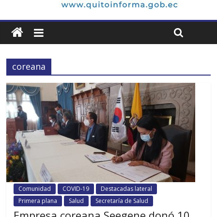
coreana
Comunidad
COVID-19
Destacadas lateral
Primera plana
Salud
Secretaría de Salud
Empresa coreana Seegene donó 10