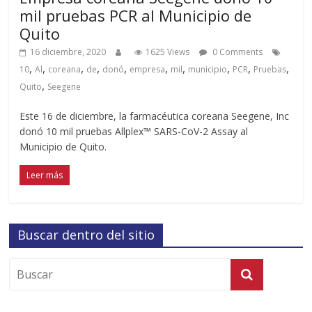
mil pruebas PCR al Municipio de
Quito
16 diciembre, 2020
1625 Views
0 Comments
,
,
,
,
,
,
,
,
,
,
10
Al
coreana
de
donó
empresa
mil
municipio
PCR
Pruebas
,
Quito
Seegene
Este 16 de diciembre, la farmacéutica coreana Seegene, Inc
donó 10 mil pruebas Allplex™ SARS-CoV-2 Assay al
Municipio de Quito.
Leer más
Buscar dentro del sitio