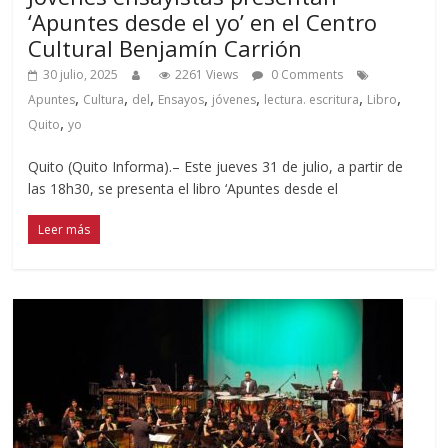
‘Apuntes desde el yo’ en el Centro
Cultural Benjamín Carrión
30 julio, 2025
2261 Views
0 Comments
,
,
,
,
,
,
,
Apuntes
Cultura
del
Ensayos
jóvenes
lectura. escritura
Libro
,
Quito
yo
Quito (Quito Informa).– Este jueves 31 de julio, a partir de
las 18h30, se presenta el libro ‘Apuntes desde el
Leer más