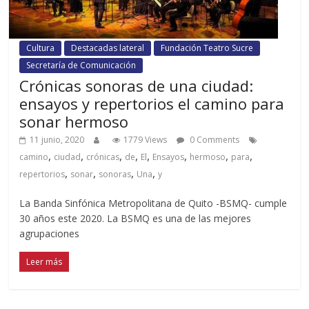
Cultura
Destacadas lateral
Fundación Teatro Sucre
Secretaría de Comunicación
Crónicas sonoras de una ciudad:
ensayos y repertorios el camino para
sonar hermoso
11 junio, 2020
1779 Views
0 Comments
,
,
,
,
,
,
,
,
camino
ciudad
crónicas
de
El
Ensayos
hermoso
para
,
,
,
,
repertorios
sonar
sonoras
Una
y
La Banda Sinfónica Metropolitana de Quito -BSMQ- cumple
30 años este 2020. La BSMQ es una de las mejores
agrupaciones
Leer más