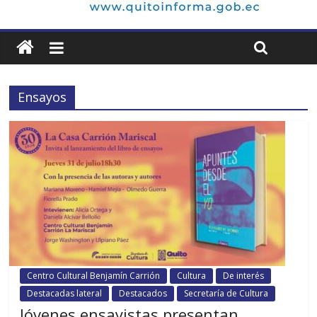
Ensayos
Centro Cultural Benjamín Carrión
Cultura
De interés
Destacadas lateral
Destacados
Secretaría de Cultura
Jóvenes ensayistas presentan