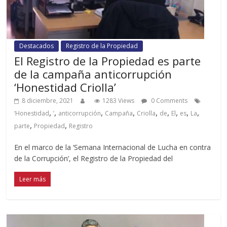
Destacados
Registro de la Propiedad
El Registro de la Propiedad es parte
de la campaña anticorrupción
‘Honestidad Criolla’
8 diciembre, 2021
1283 Views
0 Comments
,
,
,
,
,
,
,
,
,
‘Honestidad
’
anticorrupción
Campaña
Criolla
de
El
es
La
,
,
parte
Propiedad
Registro
En el marco de la ‘Semana Internacional de Lucha en contra
de la Corrupción’, el Registro de la Propiedad del
Leer más