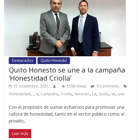
Destacados
Quito Honesto
Quito Honesto se une a la campaña
‘Honestidad Criolla’
15 noviembre, 2021
1508 Views
0 Comments
,
,
,
,
,
,
,
,
,
‘Honestidad
’
a
Campaña
Criolla
Honesto
La
Quito
se
une
Con el propósito de sumar esfuerzos para promover una
cultura de honestidad, tanto en el sector público como el
privado,
Leer más