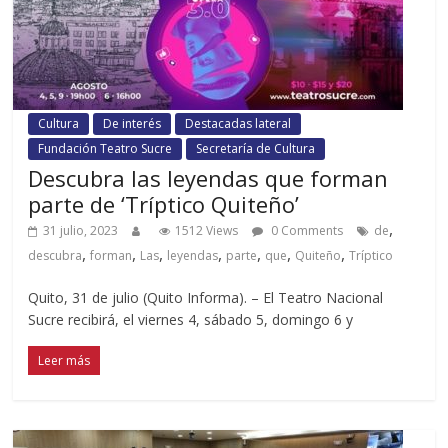
Cultura
De interés
Destacadas lateral
Fundación Teatro Sucre
Secretaría de Cultura
Descubra las leyendas que forman
parte de ‘Tríptico Quiteño’
,
31 julio, 2023
1512 Views
0 Comments
de
,
,
,
,
,
,
,
descubra
forman
Las
leyendas
parte
que
Quiteño
Tríptico
Quito, 31 de julio (Quito Informa). – El Teatro Nacional
Sucre recibirá, el viernes 4, sábado 5, domingo 6 y
Leer más