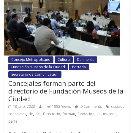
Concejo Metropolitano
Cultura
De interés
Fundación Museos de la Ciudad
Portada
Secretaría de Comunicación
Concejales forman parte del
directorio de Fundación Museos de la
Ciudad
,
18 julio, 2023
1882 Views
0 Comments
ciudad
,
,
,
,
,
,
,
,
concejales
de
del
Directorio
forman
fundacion
La
museos
parte