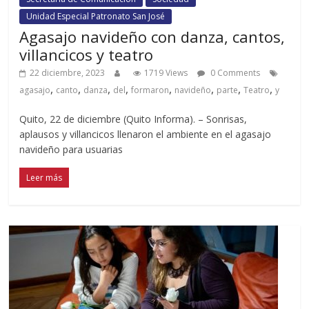
Unidad Especial Patronato San José
Agasajo navideño con danza, cantos,
villancicos y teatro
22 diciembre, 2023
1719 Views
0 Comments
,
,
,
,
,
,
,
,
agasajo
canto
danza
del
formaron
navideño
parte
Teatro
y
Quito, 22 de diciembre (Quito Informa). – Sonrisas,
aplausos y villancicos llenaron el ambiente en el agasajo
navideño para usuarias
Leer más