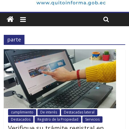
parte
cumplimiento
De interés
Destacadas lateral
Destacados
Registro de la Propiedad
Servicios
Verifique su trámite registral en