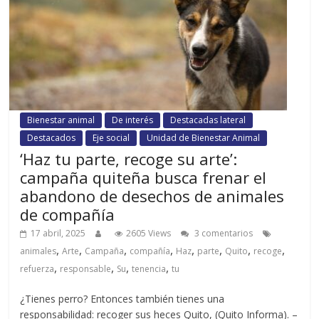
Bienestar animal
De interés
Destacadas lateral
Destacados
Eje social
Unidad de Bienestar Animal
‘Haz tu parte, recoge su arte’:
campaña quiteña busca frenar el
abandono de desechos de animales
de compañía
17 abril, 2025
2605 Views
3 comentarios
,
,
,
,
,
,
,
,
animales
Arte
Campaña
compañía
Haz
parte
Quito
recoge
,
,
,
,
refuerza
responsable
Su
tenencia
tu
¿Tienes perro? Entonces también tienes una
responsabilidad: recoger sus heces Quito, (Quito Informa). –