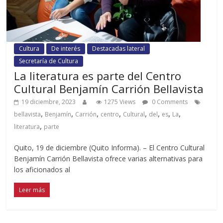
Cultura
De interés
Destacadas lateral
Secretaría de Cultura
La literatura es parte del Centro
Cultural Benjamín Carrión Bellavista
19 diciembre, 2023
1275 Views
0 Comments
,
,
,
,
,
,
,
,
bellavista
Benjamín
Carrión
centro
Cultural
del
es
La
,
literatura
parte
Quito, 19 de diciembre (Quito Informa). – El Centro Cultural
Benjamín Carrión Bellavista ofrece varias alternativas para
los aficionados al
Leer más