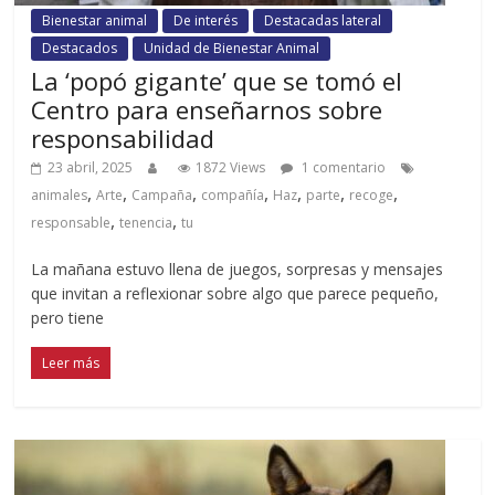
Bienestar animal
De interés
Destacadas lateral
Destacados
Unidad de Bienestar Animal
La ‘popó gigante’ que se tomó el
Centro para enseñarnos sobre
responsabilidad
23 abril, 2025
1872 Views
1 comentario
,
,
,
,
,
,
,
animales
Arte
Campaña
compañía
Haz
parte
recoge
,
,
responsable
tenencia
tu
La mañana estuvo llena de juegos, sorpresas y mensajes
que invitan a reflexionar sobre algo que parece pequeño,
pero tiene
Leer más