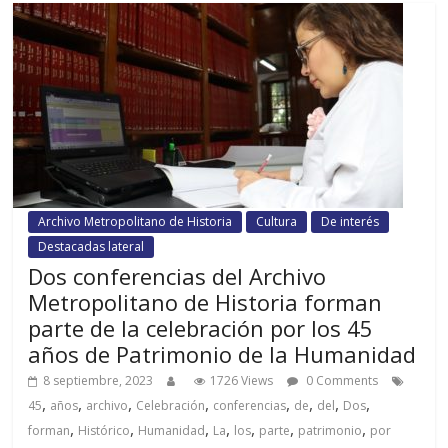
Archivo Metropolitano de Historia
Cultura
De interés
Destacadas lateral
Dos conferencias del Archivo
Metropolitano de Historia forman
parte de la celebración por los 45
años de Patrimonio de la Humanidad
8 septiembre, 2023
1726 Views
0 Comments
,
,
,
,
,
,
,
,
45
años
archivo
Celebración
conferencias
de
del
Dos
,
,
,
,
,
,
,
forman
Histórico
Humanidad
La
los
parte
patrimonio
por