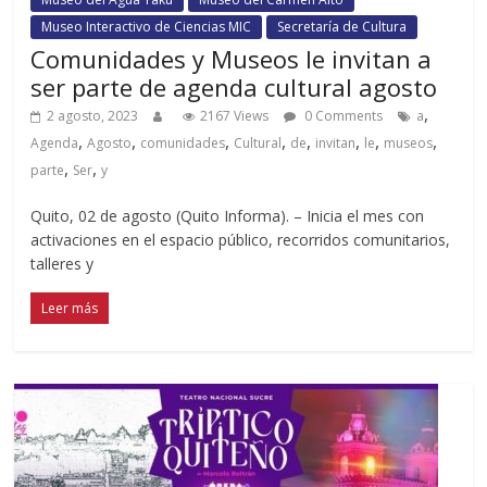
Museo Interactivo de Ciencias MIC
Secretaría de Cultura
Comunidades y Museos le invitan a
ser parte de agenda cultural agosto
,
2 agosto, 2023
2167 Views
0 Comments
a
,
,
,
,
,
,
,
,
Agenda
Agosto
comunidades
Cultural
de
invitan
le
museos
,
,
parte
Ser
y
Quito, 02 de agosto (Quito Informa). – Inicia el mes con
activaciones en el espacio público, recorridos comunitarios,
talleres y
Leer más