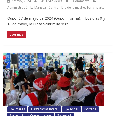
7 mayo, 2024
1842 Views
0 Comments
,
,
,
,
Administración La Mariscal
Central
Día de la madre
Feria
parte
Quito, 07 de mayo de 2024 (Quito Informa). – Los días 9 y
10 de mayo, la Plaza Veintimilla será
Leer más
De interés
Destacadas lateral
Eje social
Portada
Secretaría de Comunicación
Sociedad