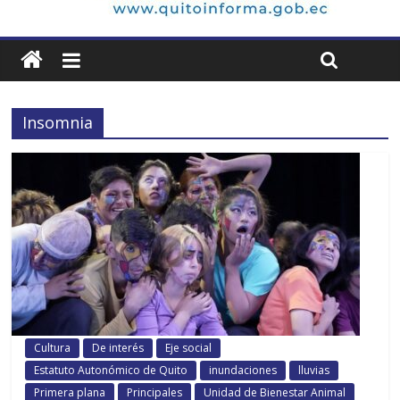
Insomnia
Cultura
De interés
Eje social
Estatuto Autonómico de Quito
inundaciones
lluvias
Primera plana
Principales
Unidad de Bienestar Animal