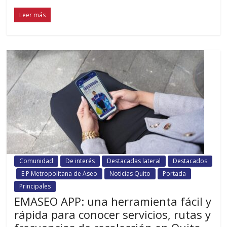
Leer más
Comunidad
De interés
Destacadas lateral
Destacados
E P Metropolitana de Aseo
Noticias Quito
Portada
Principales
EMASEO APP: una herramienta fácil y
rápida para conocer servicios, rutas y