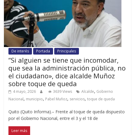
De interés
Portada
Principales
“Si alguien se tiene que incomodar,
que sea la administración pública, no
el ciudadano», dice alcalde Muñoz
sobre toque de queda
,
4 mayo, 2026
3639 Views
Alcalde
Gobierno
,
,
,
,
Nacional
municipio
Pabel Muñoz
servicios
toque de queda
Quito (Quito Informa).– Frente al toque de queda dispuesto
por el Gobierno Nacional, entre el 3 y el 18 de
Leer más