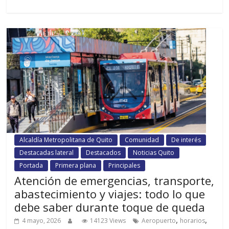
Alcaldía Metropolitana de Quito
Comunidad
De interés
Destacadas lateral
Destacados
Noticias Quito
Portada
Primera plana
Principales
Atención de emergencias, transporte,
abastecimiento y viajes: todo lo que
debe saber durante toque de queda
,
,
4 mayo, 2026
14123 Views
Aeropuerto
horarios