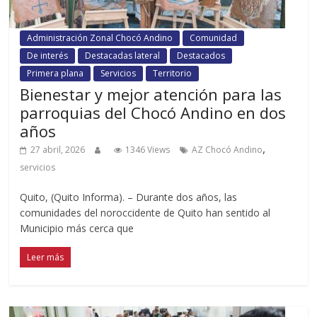
Administración Zonal Chocó Andino
Comunidad
De interés
Destacadas lateral
Destacados
Primera plana
Servicios
Territorio
Bienestar y mejor atención para las
parroquias del Chocó Andino en dos
años
,
27 abril, 2026
1346 Views
AZ Chocó Andino
servicios
Quito, (Quito Informa). – Durante dos años, las
comunidades del noroccidente de Quito han sentido al
Municipio más cerca que
Leer más