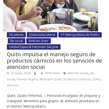
De interés
Destacadas lateral
E P Metropolitana de Rastro
Eje social
Noticias Quito
Unidad Especial Patronato San José
Quito impulsa el manejo seguro de
productos cárnicos en los servicios de
atención social
,
23 mayo, 2026
1609 Views
atención social
Eje
,
,
,
,
,
social
manejo seguro
Municipio Quito
productos cárnicos
Quito
servicios
Quito, (Quito Informa). – Personal encargado de preparar y
manipular alimentos para grupos de atención prioritaria en
el Distrito Metropolitano