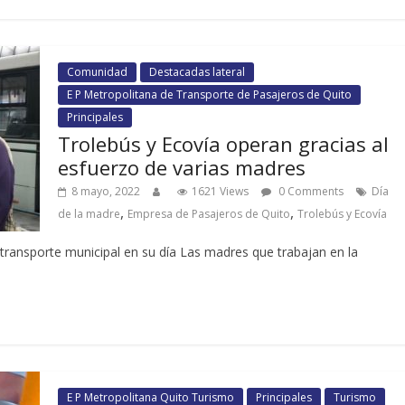
Comunidad
Destacadas lateral
E P Metropolitana de Transporte de Pasajeros de Quito
Principales
Trolebús y Ecovía operan gracias al
esfuerzo de varias madres
8 mayo, 2022
1621 Views
0 Comments
Día
,
,
de la madre
Empresa de Pasajeros de Quito
Trolebús y Ecovía
 transporte municipal en su día Las madres que trabajan en la
E P Metropolitana Quito Turismo
Principales
Turismo