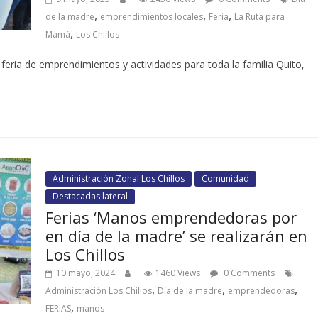
,
,
,
de la madre
emprendimientos locales
Feria
La Ruta para
,
Mamá
Los Chillos
eria de emprendimientos y actividades para toda la familia Quito,
Administración Zonal Los Chillos
Comunidad
Destacadas lateral
Ferias ‘Manos emprendedoras por
en día de la madre’ se realizarán en
Los Chillos
10 mayo, 2024
1460 Views
0 Comments
,
,
,
Administración Los Chillos
Día de la madre
emprendedoras
,
FERIAS
manos