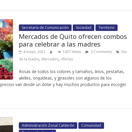
Secretaría de Comunicación
Sociedad
Territorio
Mercados de Quito ofrecen combos
para celebrar a las madres
4 mayo, 2021
1437 Views
0 Comments
Día
,
,
de la madre
Mercados
ofertas
Rosas de todos los colores y tamaños, lirios, pestañas,
alelíes, orquídeas, y girasoles son algunos de los
 precios van desde un dólar y hay muchos productos para escoger.
Administración Zonal Calderón
Comunidad