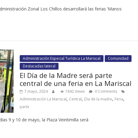
ministración Zonal Los Chillos desarrollará las ferias ‘Manos
Administración Especial Turística La Mariscal
Comunidad
Destacadas lateral
El Día de la Madre será parte
central de una feria en La Mariscal
7 mayo, 2024
1842 Views
0 Comments
,
,
,
,
Administración La Mariscal
Central
Día de la madre
Feria
parte
ías 9 y 10 de mayo, la Plaza Veintimilla será