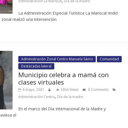
,
Administración La Mariscal
Día de la madre
La Administración Especial Turística La Mariscal rindió
zonal realizó una intervención
Administración Zonal Centro Manuela Sáenz
Comunidad
Destacadas lateral
Municipio celebra a mamá con
clases virtuales
6 mayo, 2021
1864 Views
0 Comments
,
Administración Centro
Día de la madre
En el marco del Día Internacional de la Madre y
aviesa el