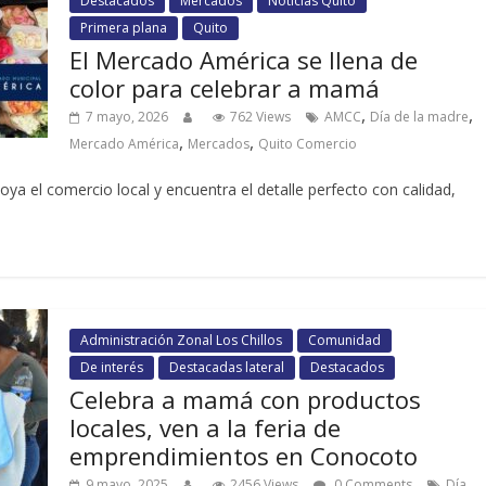
Destacados
Mercados
Noticias Quito
Primera plana
Quito
El Mercado América se llena de
color para celebrar a mamá
,
,
7 mayo, 2026
762 Views
AMCC
Día de la madre
,
,
Mercado América
Mercados
Quito Comercio
poya el comercio local y encuentra el detalle perfecto con calidad,
Administración Zonal Los Chillos
Comunidad
De interés
Destacadas lateral
Destacados
Celebra a mamá con productos
locales, ven a la feria de
emprendimientos en Conocoto
9 mayo, 2025
2456 Views
0 Comments
Día