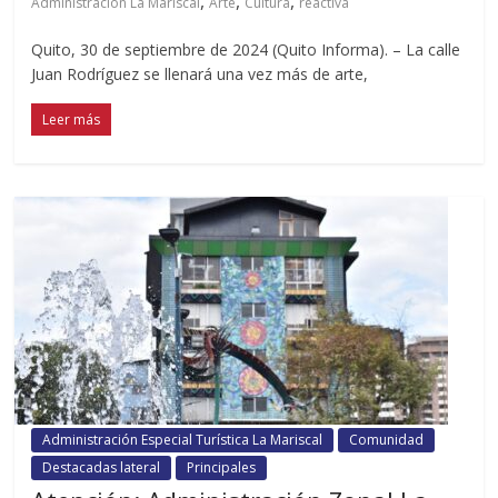
,
,
,
Administración La Mariscal
Arte
Cultura
reactiva
Quito, 30 de septiembre de 2024 (Quito Informa). – La calle
Juan Rodríguez se llenará una vez más de arte,
Leer más
Administración Especial Turística La Mariscal
Comunidad
Destacadas lateral
Principales