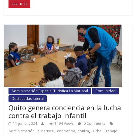
Leer más
Administración Especial Turística La Mariscal
Comunidad
Destacadas lateral
Quito genera conciencia en la lucha
contra el trabajo infantil
11 junio, 2024
1494 Views
0 Comments
,
,
,
,
Administración La Mariscal
conciencia
contra
Lucha
Trabajo