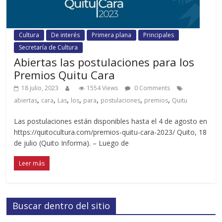
Cultura
De interés
Primera plana
Principales
Secretaría de Cultura
Abiertas las postulaciones para los
Premios Quitu Cara
18 julio, 2023
1554 Views
0 Comments
,
,
,
,
,
,
,
abiertas
cara
Las
los
para
postulaciones
premios
Quitu
Las postulaciones están disponibles hasta el 4 de agosto en
https://quitocultura.com/premios-quitu-cara-2023/ Quito, 18
de julio (Quito Informa). – Luego de
Leer más
Buscar dentro del sitio