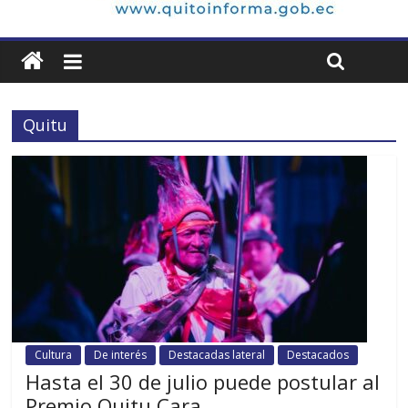
Quitu
Cultura
De interés
Destacadas lateral
Destacados
Hasta el 30 de julio puede postular al
Premio Quitu Cara