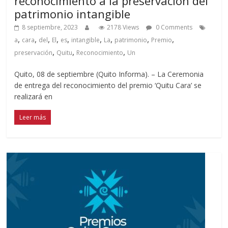
reconocimiento a la preservación del
patrimonio intangible
8 septiembre, 2023
2178 Views
0 Comments
,
,
,
,
,
,
,
,
,
a
cara
del
El
es
intangible
La
patrimonio
Premio
,
,
,
preservación
Quitu
Reconocimiento
Un
Quito, 08 de septiembre (Quito Informa). – La Ceremonia
de entrega del reconocimiento del premio ‘Quitu Cara’ se
realizará en
Leer más