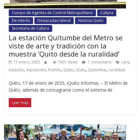
Cuerpo de Agentes de Control Metropolitano
Cultura
De interés
Destacadas lateral
Noticias Quito
Secretaría de Cultura
La estación Quitumbe del Metro se
viste de arte y tradición con la
muestra ‘Quito desde la ruralidad’
,
17 enero, 2025
1801 Views
1 comentario
cara
,
,
,
,
,
,
estación
exposición
Premio
Quito
Quitu
Quitumbe
ruralidad
Quito, 17 de enero de 2025, (Quito Informa). – El Metro de
Quito, además de consagrarse como el sistema de
Leer más