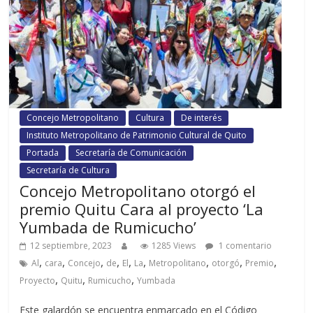
Concejo Metropolitano
Cultura
De interés
Instituto Metropolitano de Patrimonio Cultural de Quito
Portada
Secretaría de Comunicación
Secretaría de Cultura
Concejo Metropolitano otorgó el
premio Quitu Cara al proyecto ‘La
Yumbada de Rumicucho’
12 septiembre, 2023
1285 Views
1 comentario
,
,
,
,
,
,
,
,
,
Al
cara
Concejo
de
El
La
Metropolitano
otorgó
Premio
,
,
,
Proyecto
Quitu
Rumicucho
Yumbada
Este galardón se encuentra enmarcado en el Código