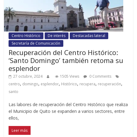
Centro Histórico
De interés
Destacadas lateral
Secretaría de Comunicación
Recuperación del Centro Histórico:
‘Santo Domingo’ también retoma su
esplendor
27 octubre, 2024
1505 Views
0 Comments
,
,
,
,
,
,
centro
domingo
esplendor
Histórico
recupera
recuperación
santo
Las labores de recuperación del Centro Histórico que realiza
el Municipio de Quito se expanden a varios sectores, entre
ellos,
Leer más