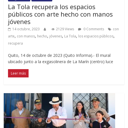
La Tola recupera los espacios
públicos con arte hecho con manos
jóvenes
14 octubre, 2023
2129 Views
0 Comments
con
,
,
,
,
,
,
arte
con manos
hecho
jóvenes
La Tola
los espacios públicos
recupera
Quito, 14 de octubre de 2023 (Quito Informa).- El mural
ubicado junto a la exgasolinera de La Marín (centro) luce
Leer más