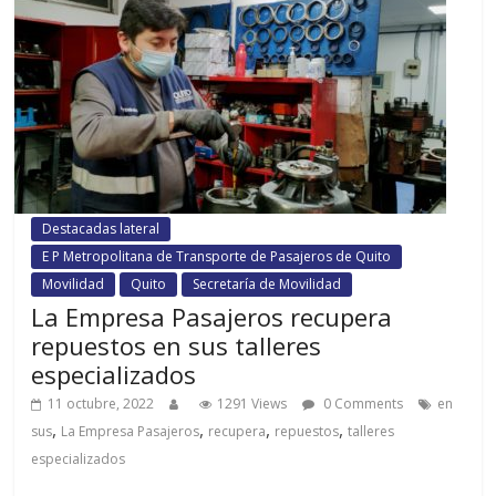
Destacadas lateral
E P Metropolitana de Transporte de Pasajeros de Quito
Movilidad
Quito
Secretaría de Movilidad
La Empresa Pasajeros recupera
repuestos en sus talleres
especializados
11 octubre, 2022
1291 Views
0 Comments
en
,
,
,
,
sus
La Empresa Pasajeros
recupera
repuestos
talleres
especializados