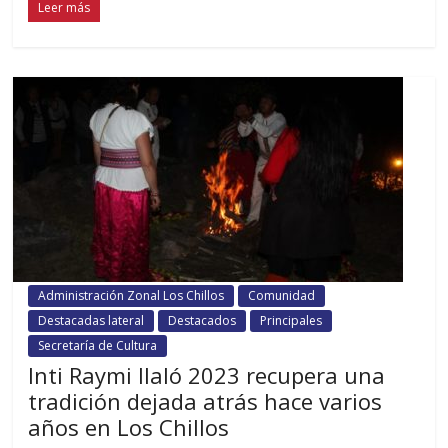
Leer más
Administración Zonal Los Chillos
Comunidad
Destacadas lateral
Destacados
Principales
Secretaría de Cultura
Inti Raymi Ilaló 2023 recupera una
tradición dejada atrás hace varios
años en Los Chillos