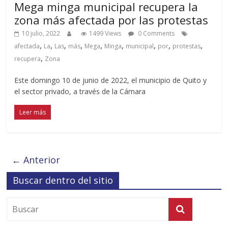
Mega minga municipal recupera la
zona más afectada por las protestas
10 julio, 2022
1499 Views
0 Comments
,
,
,
,
,
,
,
,
,
afectada
La
Las
más
Mega
Minga
municipal
por
protestas
,
recupera
Zona
Este domingo 10 de junio de 2022, el municipio de Quito y
el sector privado, a través de la Cámara
Leer más
← Anterior
Buscar dentro del sitio