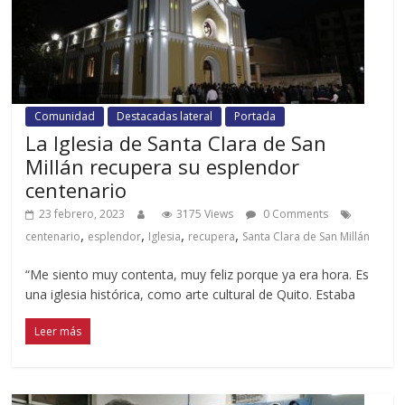
Comunidad
Destacadas lateral
Portada
La Iglesia de Santa Clara de San
Millán recupera su esplendor
centenario
23 febrero, 2023
3175 Views
0 Comments
,
,
,
,
centenario
esplendor
Iglesia
recupera
Santa Clara de San Millán
“Me siento muy contenta, muy feliz porque ya era hora. Es
una iglesia histórica, como arte cultural de Quito. Estaba
Leer más