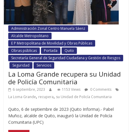
Administración Zonal Centro Manuela Sáenz
Alcalde Metropolitano
E P Metropolitana de Movilidad y Obras Públicas
Obras públicas
Portada
Quito
Secretaría General de Seguridad Ciudadana y Gestión de Riesgos
Seguridad
Servicios
La Loma Grande recupera su Unidad
de Policía Comunitaria
6 septiembre, 2023
1153 Views
0 Comments
,
,
La Loma Grande
recupera
su Unidad de Policía Comunitaria
Quito, 6 de septiembre de 2023 (Quito Informa).- Pabel
Muñoz, alcalde de Quito, inauguró la Unidad de Policía
Comunitaria (UPC)