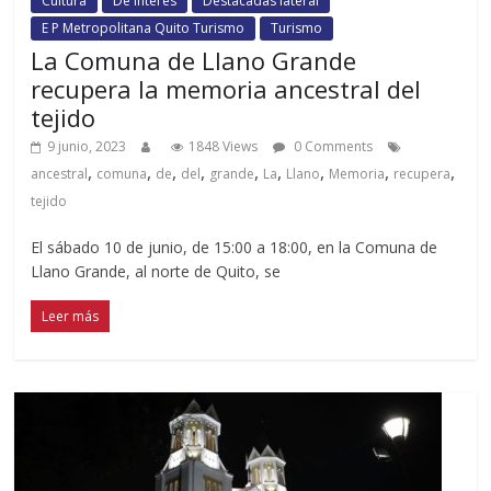
Cultura
De interés
Destacadas lateral
E P Metropolitana Quito Turismo
Turismo
La Comuna de Llano Grande
recupera la memoria ancestral del
tejido
9 junio, 2023
1848 Views
0 Comments
,
,
,
,
,
,
,
,
,
ancestral
comuna
de
del
grande
La
Llano
Memoria
recupera
tejido
El sábado 10 de junio, de 15:00 a 18:00, en la Comuna de
Llano Grande, al norte de Quito, se
Leer más