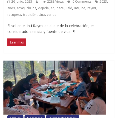
,
26 junio, 2023
2288 Views
0 Comments
2023
,
,
,
,
,
,
,
,
,
,
años
atrás
chillos
dejada
en
hace
Ilaló
inti
los
raymi
,
,
,
recupera
tradición
Una
varios
El sol en el Inti Raymi es el eje de la celebración, es
considerado esencia y fuente de vida. El
Leer más