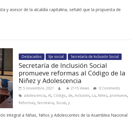
a y asesor de la alcaldía capitalina, señaló que la propuesta de
Destacados
Eje social
Secretaría de Inclusión Social
Secretaría de Inclusión Social
promueve reformas al Código de la
Niñez y Adolescencia
5 noviembre, 2021
2115 Views
0 Comments
,
,
,
,
,
,
,
,
adolescencia
Al
Código
de
Inclusión
La
Niñez
promueve
,
,
,
Reformas
Secretaria
Social
y
ón Integral a Niñas, Niños y Adolescentes de la Asamblea Nacional