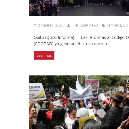
,
27 marzo, 2026
2889 Views
cambios
CO
Quito (Quito Informa). – Las reformas al Código O
(COOTAD) ya generan efectos concretos
Leer más