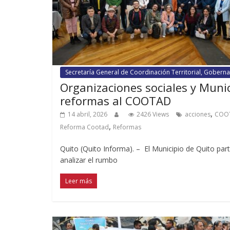
Secretaría General de Coordinación Territorial, Gobernab
Organizaciones sociales y Muni
reformas al COOTAD
,
14 abril, 2026
2426 Views
acciones
COO
,
Reforma Cootad
Reformas
Quito (Quito Informa). – El Municipio de Quito par
analizar el rumbo
Leer más