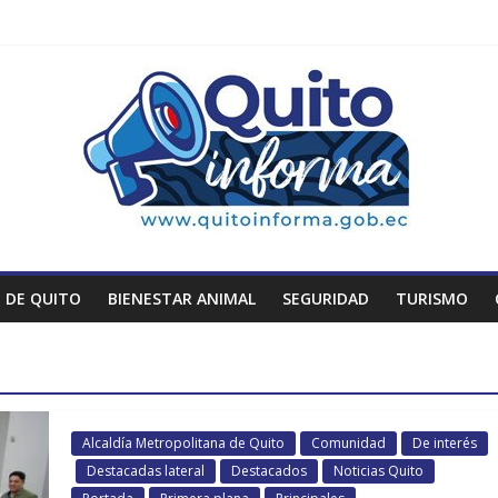
 DE QUITO
BIENESTAR ANIMAL
SEGURIDAD
TURISMO
Alcaldía Metropolitana de Quito
Comunidad
De interés
Destacadas lateral
Destacados
Noticias Quito