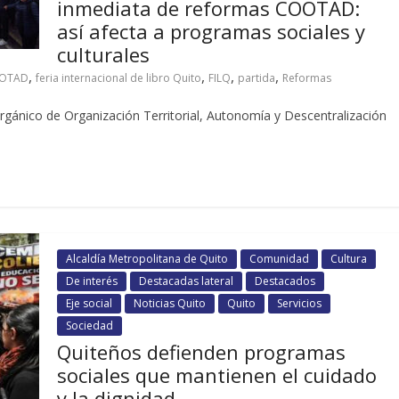
inmediata de reformas COOTAD:
así afecta a programas sociales y
culturales
,
,
,
,
OTAD
feria internacional de libro Quito
FILQ
partida
Reformas
rgánico de Organización Territorial, Autonomía y Descentralización
Alcaldía Metropolitana de Quito
Comunidad
Cultura
De interés
Destacadas lateral
Destacados
Eje social
Noticias Quito
Quito
Servicios
Sociedad
Quiteños defienden programas
sociales que mantienen el cuidado
y la dignidad