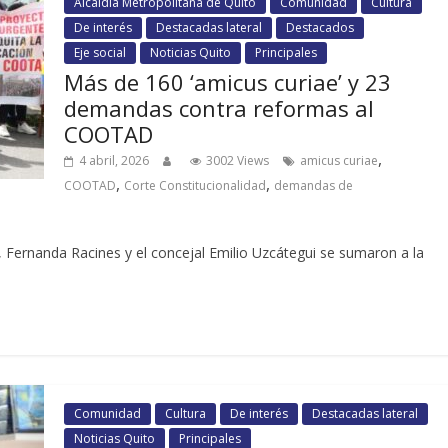
Alcaldía Metropolitana de Quito
Comunidad
Cultura
De interés
Destacadas lateral
Destacados
Eje social
Noticias Quito
Principales
Más de 160 ‘amicus curiae’ y 23
demandas contra reformas al
COOTAD
,
4 abril, 2026
3002 Views
amicus curiae
,
,
COOTAD
Corte Constitucionalidad
demandas de
, Fernanda Racines y el concejal Emilio Uzcátegui se sumaron a la
Comunidad
Cultura
De interés
Destacadas lateral
Noticias Quito
Principales