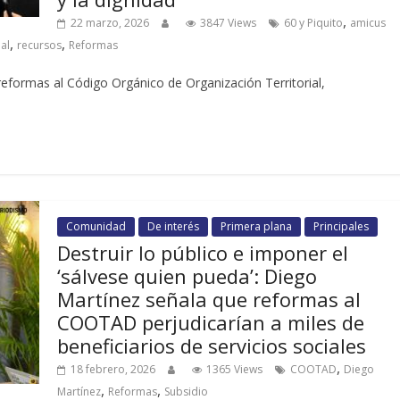
,
22 marzo, 2026
3847 Views
60 y Piquito
amicus
,
,
al
recursos
Reformas
 reformas al Código Orgánico de Organización Territorial,
Comunidad
De interés
Primera plana
Principales
Destruir lo público e imponer el
‘sálvese quien pueda’: Diego
Martínez señala que reformas al
COOTAD perjudicarían a miles de
beneficiarios de servicios sociales
,
18 febrero, 2026
1365 Views
COOTAD
Diego
,
,
Martínez
Reformas
Subsidio