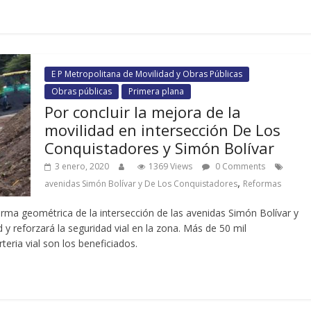
E P Metropolitana de Movilidad y Obras Públicas
Obras públicas
Primera plana
Por concluir la mejora de la
movilidad en intersección De Los
Conquistadores y Simón Bolívar
3 enero, 2020
1369 Views
0 Comments
,
avenidas Simón Bolívar y De Los Conquistadores
Reformas
orma geométrica de la intersección de las avenidas Simón Bolívar y
y reforzará la seguridad vial en la zona. Más de 50 mil
teria vial son los beneficiados.