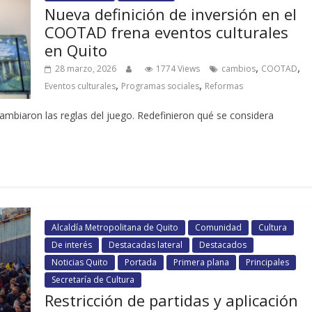
Nueva definición de inversión en el
COOTAD frena eventos culturales
en Quito
,
,
28 marzo, 2026
1774 Views
cambios
COOTAD
,
,
Eventos culturales
Programas sociales
Reformas
mbiaron las reglas del juego. Redefinieron qué se considera
Alcaldía Metropolitana de Quito
Comunidad
Cultura
De interés
Destacadas lateral
Destacados
Noticias Quito
Portada
Primera plana
Principales
Secretaría de Cultura
Restricción de partidas y aplicación