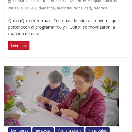
,
11 marzo, 2026
3779 Views
60 y Piquito
amicus
,
,
,
,
curiae
COOTAD
demanda
Inconstitucionalidad
reforma
Quito (Quito Informa).- Centenas de adultos mayores que
pertenecen al programa “60 y PiQuito” se movilizaron la
mañana de este
Leer más
De interés
Eje social
Primera plana
Principales