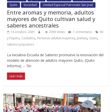
Quito
Sociedad
Unidad Especial Patronato San José
Entre aromas y memoria, adultos
mayores de Quito cultivan salud y
saberes ancestrales
16 octubre, 2025
2093 Views
1 comentario
60
,
,
,
,
,
y Piquito
Cuidados
Personas adultas mayores
plantas
Quito
saberes populares
La iniciativa Escuela de Saberes promueve la innovación del
modelo de atención de adultos mayores Quito, (Quito
Informa). – “En
Leer más