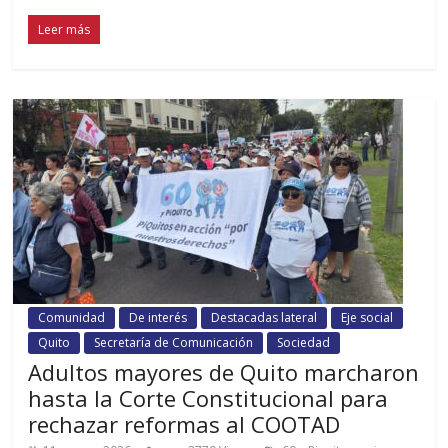
Leer más
Comunidad
De interés
Destacadas lateral
Eje social
Quito
Secretaría de Comunicación
Sociedad
Adultos mayores de Quito marcharon
hasta la Corte Constitucional para
rechazar reformas al COOTAD