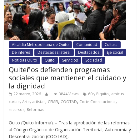
Alcaldía Metropolitana de Quito
Comunidad
Cultura
De interés
Destacadas lateral
Destacados
Eje social
Noticias Quito
Quito
Servicios
Sociedad
Quiteños defienden programas
sociales que mantienen el cuidado y
la dignidad
,
22 marzo, 2026
3844 Views
60 y Piquito
amicus
,
,
,
,
,
,
curiae
Arte
artistas
CEMEI
COOTAD
Corte Constitucional
,
recursos
Reformas
Quito (Quito Informa). – Tras la aprobación de las reformas
al Código Orgánico de Organización Territorial, Autonomía y
Descentralización (COOTAD),