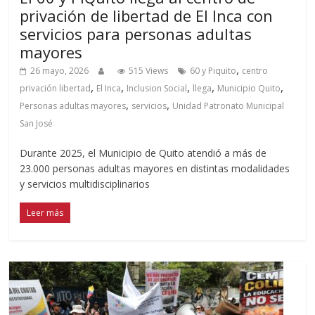
privación de libertad de El Inca con
servicios para personas adultas
mayores
,
26 mayo, 2026
515 Views
60 y Piquito
centro
,
,
,
,
,
privación libertad
El Inca
Inclusion Social
llega
Municipio Quito
,
,
Personas adultas mayores
servicios
Unidad Patronato Municipal
San José
Durante 2025, el Municipio de Quito atendió a más de
23.000 personas adultas mayores en distintas modalidades
y servicios multidisciplinarios
Leer más