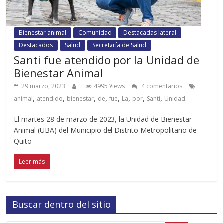
Bienestar animal
Comunidad
Destacadas lateral
Destacados
Salud
Secretaría de Salud
Santi fue atendido por la Unidad de
Bienestar Animal
29 marzo, 2023
4995 Views
4 comentarios
,
,
,
,
,
,
,
,
animal
atendido
bienestar
de
fue
La
por
Santi
Unidad
El martes 28 de marzo de 2023, la Unidad de Bienestar
Animal (UBA) del Municipio del Distrito Metropolitano de
Quito
Leer más
Buscar dentro del sitio