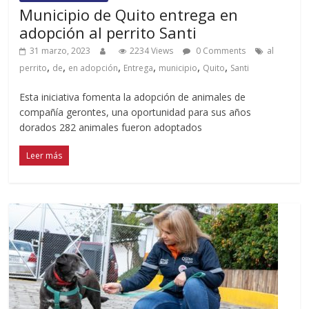
Municipio de Quito entrega en
adopción al perrito Santi
31 marzo, 2023
2234 Views
0 Comments
al
,
,
,
,
,
,
perrito
de
en adopción
Entrega
municipio
Quito
Santi
Esta iniciativa fomenta la adopción de animales de
compañía gerontes, una oportunidad para sus años
dorados 282 animales fueron adoptados
Leer más