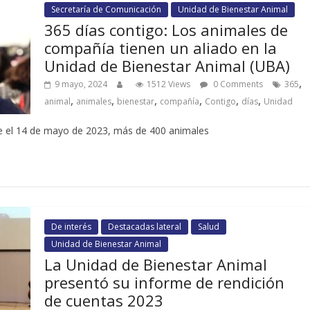
Secretaría de Comunicación
Unidad de Bienestar Animal
365 días contigo: Los animales de
compañía tienen un aliado en la
Unidad de Bienestar Animal (UBA)
,
9 mayo, 2024
1512 Views
0 Comments
365
,
,
,
,
,
,
animal
animales
bienestar
compañía
Contigo
días
Unidad
e el 14 de mayo de 2023, más de 400 animales
De interés
Destacadas lateral
Salud
Unidad de Bienestar Animal
La Unidad de Bienestar Animal
presentó su informe de rendición
de cuentas 2023