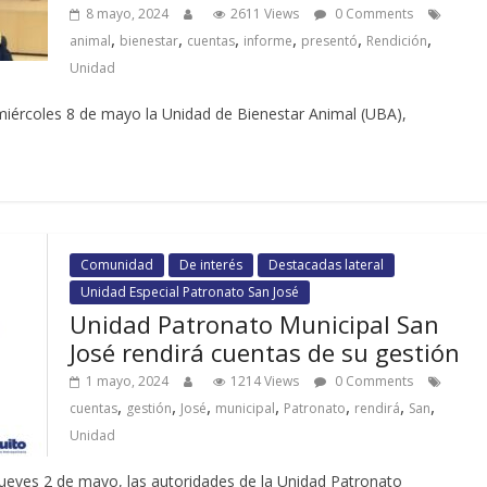
8 mayo, 2024
2611 Views
0 Comments
,
,
,
,
,
,
animal
bienestar
cuentas
informe
presentó
Rendición
Unidad
miércoles 8 de mayo la Unidad de Bienestar Animal (UBA),
Comunidad
De interés
Destacadas lateral
Unidad Especial Patronato San José
Unidad Patronato Municipal San
José rendirá cuentas de su gestión
1 mayo, 2024
1214 Views
0 Comments
,
,
,
,
,
,
,
cuentas
gestión
José
municipal
Patronato
rendirá
San
Unidad
jueves 2 de mayo, las autoridades de la Unidad Patronato