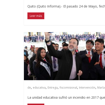
Quito (Quito Informa).- El pasado 24 de Mayo, fecha
Leer más
,
,
,
,
,
de
educativa
Entrega
fiscomisional
Intervención
María
La unidad educativa sufrió un incendio en 2017 que 