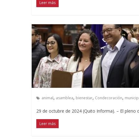
Leer más
,
,
,
,
animal
asamblea
bienestar
Condecoración
municip
29 de octubre de 2024 (Quito Informa). – El pleno 
Leer más