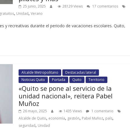
25 junio, 2025
28129 Views
17 comentarios
,
,
gratuitos
Unidad
Verano
les y recreativas durante el periodo de vacaciones escolares. Quito,
Alcalde Metropolitano
Destacadas lateral
Noticias Quito
Portada
Quito
Territorio
«Quito se pone al servicio de la
unidad nacional», reitera Pabel
Muñoz
26 mayo, 2025
1435 Views
1 comentario
,
,
,
,
,
Alcalde de Quito
economía
gestión
Pabel Muñoz
país
,
seguridad
Unidad