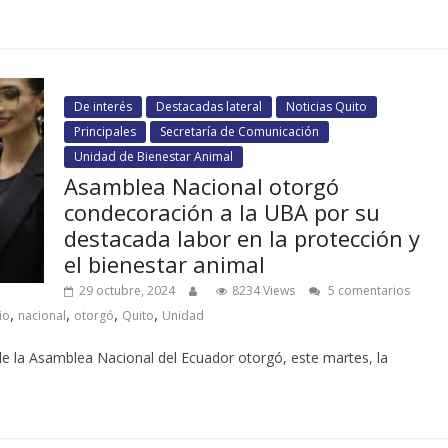
De interés
Destacadas lateral
Noticias Quito
Principales
Secretaría de Comunicación
Unidad de Bienestar Animal
Asamblea Nacional otorgó
condecoración a la UBA por su
destacada labor en la protección y
el bienestar animal
29 octubre, 2024
8234 Views
5 comentarios
,
,
,
,
io
nacional
otorgó
Quito
Unidad
de la Asamblea Nacional del Ecuador otorgó, este martes, la