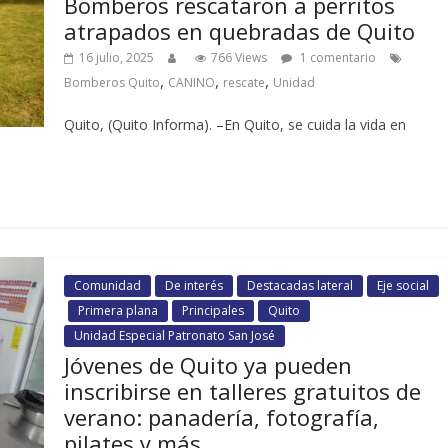
Bomberos rescataron a perritos
atrapados en quebradas de Quito
16 julio, 2025
766 Views
1 comentario
,
,
,
Bomberos Quito
CANINO
rescate
Unidad
Quito, (Quito Informa). –En Quito, se cuida la vida en
Comunidad
De interés
Destacadas lateral
Eje social
Primera plana
Principales
Quito
Unidad Especial Patronato San José
Jóvenes de Quito ya pueden
inscribirse en talleres gratuitos de
verano: panadería, fotografía,
pilates y más