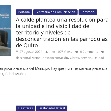
Portada
Secretaría de Comunicación
Territorio
Alcalde plantea una resolución para
la unidad e indivisibilidad del
territorio y niveles de
desconcentración en las parroquias
de Quito
27 agosto, 2024
1007 Views
0 Comments
,
,
,
,
descentralización
desconcentración
Obras
servicio
Unidad
ten poca presencia del Municipio hay que incrementar esa presencia
ras», Pabel Muñoz
De interés
Destacadas lateral