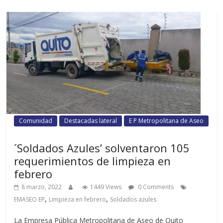
Comunidad
Destacadas lateral
E P Metropolitana de Aseo
´Soldados Azules’ solventaron 105
requerimientos de limpieza en
febrero
8 marzo, 2022
1449 Views
0 Comments
,
,
EMASEO EP
Limpieza en febrero
Soldados azules
La Empresa Pública Metropolitana de Aseo de Quito