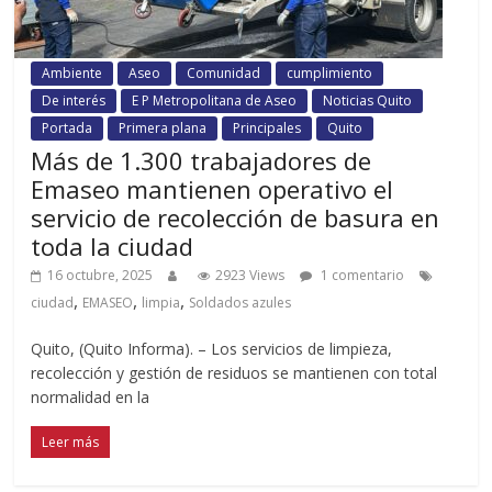
Ambiente
Aseo
Comunidad
cumplimiento
De interés
E P Metropolitana de Aseo
Noticias Quito
Portada
Primera plana
Principales
Quito
Más de 1.300 trabajadores de
Emaseo mantienen operativo el
servicio de recolección de basura en
toda la ciudad
16 octubre, 2025
2923 Views
1 comentario
,
,
,
ciudad
EMASEO
limpia
Soldados azules
Quito, (Quito Informa). – Los servicios de limpieza,
recolección y gestión de residuos se mantienen con total
normalidad en la
Leer más