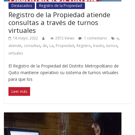
Destacados
Registro de la Propiedad
Registro de la Propiedad atiende
consultas a través de turnos
virtuales
,
18 mayo, 2022
2972 Views
1 comentario
a
,
,
,
,
,
,
,
,
atiende
consultas
de
La
Propiedad
Registro
través
turnos
virtuales
El Registro de la Propiedad del Distrito Metropolitano de
Quito mantiene operativo su sistema de turnos virtuales
para que los
Leer más