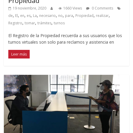
Propiedad
19 noviembre, 2020
1660 Views
0 Comments
,
,
,
,
,
,
,
,
,
,
de
El
en
es
La
necesario
no
para
Propiedad
realizar
,
,
,
Registro
tomar
trámites
turnos
El Registro de la Propiedad recuerda a sus usuarios que los
turnos virtuales son solo para reclamos y asistencia en
Leer más