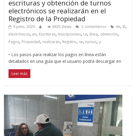
escrituras y obtención de turnos
electrónicos se realizarán en el
Registro de la Propiedad
,
,
9 junio, 2020
6635 Views
2 comentarios
de
El
,
,
,
,
,
,
,
electrónicos
en
Escrituras
Inscripciones
La
línea
obtención
,
,
,
,
,
,
Pagos
Propiedad
realizarán
Registro
se
turnos
y
• Los pasos para realizar los pagos en línea están
detallados en una guía que el usuario podrá descargar en
Leer más