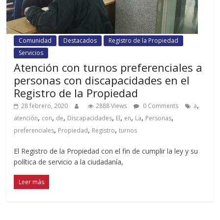
Comunidad
Destacados
Registro de la Propiedad
Servicios
Atención con turnos preferenciales a
personas con discapacidades en el
Registro de la Propiedad
,
28 febrero, 2020
2888 Views
0 Comments
a
,
,
,
,
,
,
,
,
atención
con
de
Discapacidades
El
en
La
Personas
,
,
,
preferenciales
Propiedad
Registro
turnos
El Registro de la Propiedad con el fin de cumplir la ley y su
política de servicio a la ciudadanía,
Leer más