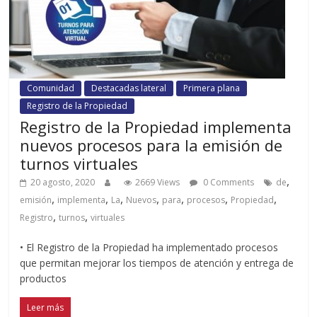
Comunidad
Destacadas lateral
Primera plana
Registro de la Propiedad
Registro de la Propiedad implementa
nuevos procesos para la emisión de
turnos virtuales
,
20 agosto, 2020
2669 Views
0 Comments
de
,
,
,
,
,
,
,
emisión
implementa
La
Nuevos
para
procesos
Propiedad
,
,
Registro
turnos
virtuales
• El Registro de la Propiedad ha implementado procesos
que permitan mejorar los tiempos de atención y entrega de
productos
Leer más