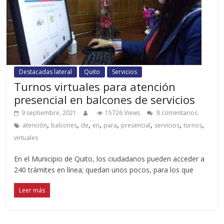
Destacadas lateral
Quito
Servicios
Turnos virtuales para atención
presencial en balcones de servicios
9 septiembre, 2021
15726 Views
8 comentarios
,
,
,
,
,
,
,
,
atención
balcones
de
en
para
presencial
servicios
turnos
virtuales
En el Municipio de Quito, los ciudadanos pueden acceder a
240 trámites en línea; quedan unos pocos, para los que
Leer más