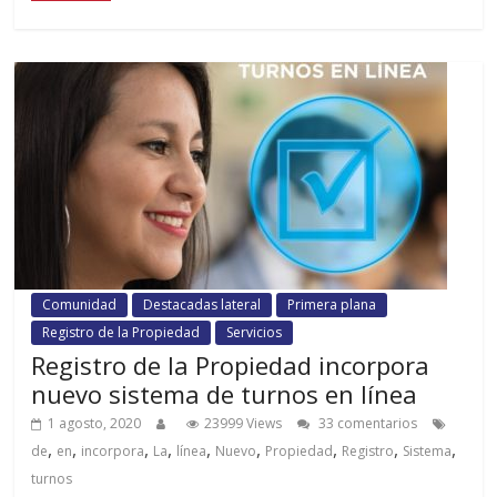
Comunidad
Destacadas lateral
Primera plana
Registro de la Propiedad
Servicios
Registro de la Propiedad incorpora
nuevo sistema de turnos en línea
1 agosto, 2020
23999 Views
33 comentarios
,
,
,
,
,
,
,
,
,
de
en
incorpora
La
línea
Nuevo
Propiedad
Registro
Sistema
turnos