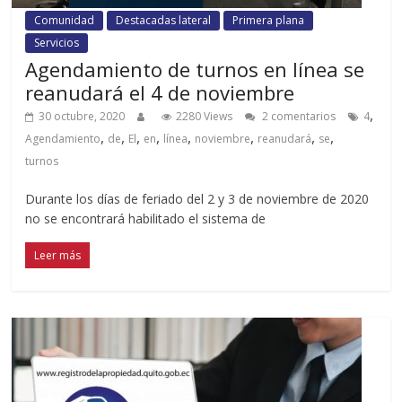
Comunidad
Destacadas lateral
Primera plana
Servicios
Agendamiento de turnos en línea se
reanudará el 4 de noviembre
,
30 octubre, 2020
2280 Views
2 comentarios
4
,
,
,
,
,
,
,
,
Agendamiento
de
El
en
línea
noviembre
reanudará
se
turnos
Durante los días de feriado del 2 y 3 de noviembre de 2020
no se encontrará habilitado el sistema de
Leer más