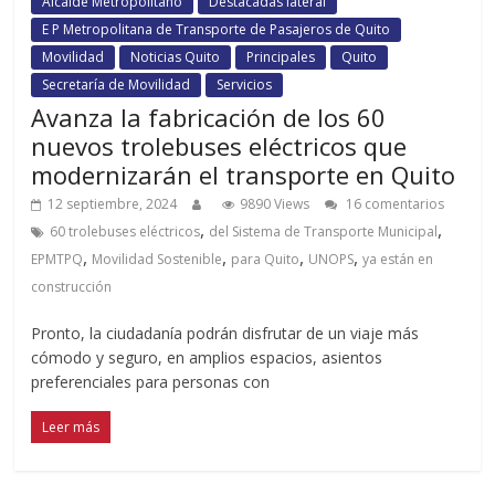
Alcalde Metropolitano
Destacadas lateral
E P Metropolitana de Transporte de Pasajeros de Quito
Movilidad
Noticias Quito
Principales
Quito
Secretaría de Movilidad
Servicios
Avanza la fabricación de los 60
nuevos trolebuses eléctricos que
modernizarán el transporte en Quito
12 septiembre, 2024
9890 Views
16 comentarios
,
,
60 trolebuses eléctricos
del Sistema de Transporte Municipal
,
,
,
,
EPMTPQ
Movilidad Sostenible
para Quito
UNOPS
ya están en
construcción
Pronto, la ciudadanía podrán disfrutar de un viaje más
cómodo y seguro, en amplios espacios, asientos
preferenciales para personas con
Leer más