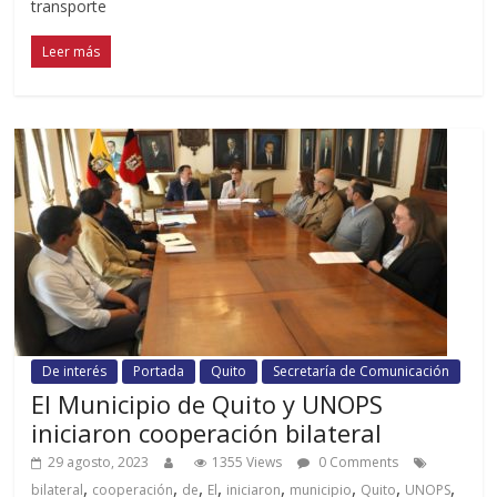
transporte
Leer más
De interés
Portada
Quito
Secretaría de Comunicación
El Municipio de Quito y UNOPS
iniciaron cooperación bilateral
29 agosto, 2023
1355 Views
0 Comments
,
,
,
,
,
,
,
,
bilateral
cooperación
de
El
iniciaron
municipio
Quito
UNOPS