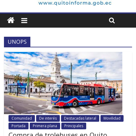
UNOPS
Comunidad
De interés
Destacadas lateral
Movilidad
Portada
Primera plana
Principales
Compra de trolebuses en Quito