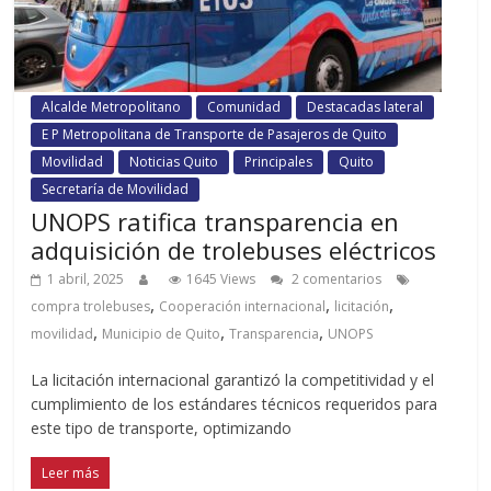
Alcalde Metropolitano
Comunidad
Destacadas lateral
E P Metropolitana de Transporte de Pasajeros de Quito
Movilidad
Noticias Quito
Principales
Quito
Secretaría de Movilidad
UNOPS ratifica transparencia en
adquisición de trolebuses eléctricos
1 abril, 2025
1645 Views
2 comentarios
,
,
,
compra trolebuses
Cooperación internacional
licitación
,
,
,
movilidad
Municipio de Quito
Transparencia
UNOPS
La licitación internacional garantizó la competitividad y el
cumplimiento de los estándares técnicos requeridos para
este tipo de transporte, optimizando
Leer más