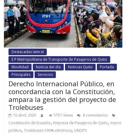
Destacadas lateral
E P Metropolitana de Transporte de Pasajeros de Quito
Movilidad
Noticia del día
Noticias Quito
Portada
Principales
Servicios
Derecho Internacional Público, en
concordancia con la Constitución,
ampara la gestión del proyecto de
Trolebuses
10 abril, 2025
5751 Views
8 comentarios
,
,
Constitución de Ecuador
Empresa de Pasajeros de Quito
marco
,
,
jurídico
Trolebuses 100% eléctricos
UNOPS