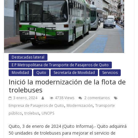
Destacadas lateral
E P Metropolitana de Transporte de Pasajeros de Quito
Movilidad
Quito
Secretaría de Movilidad
Servicios
Inició la modernización de la flota de
trolebuses
3 enero, 2024
4738 Views
2 comentarios
,
,
Empresa de Pasajeros de Quito
Modernización
Transporte
,
,
público
trolebus
UNOPS
Quito, 3 de enero de 2024 (Quito Informa).- Quito adquirirá
50 unidades de trolebuses para mejorar el servicio de