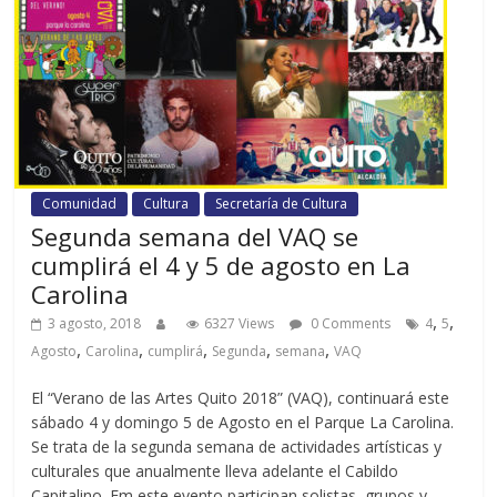
Comunidad
Cultura
Secretaría de Cultura
Segunda semana del VAQ se
cumplirá el 4 y 5 de agosto en La
Carolina
,
,
3 agosto, 2018
6327 Views
0 Comments
4
5
,
,
,
,
,
Agosto
Carolina
cumplirá
Segunda
semana
VAQ
El “Verano de las Artes Quito 2018” (VAQ), continuará este
sábado 4 y domingo 5 de Agosto en el Parque La Carolina.
Se trata de la segunda semana de actividades artísticas y
culturales que anualmente lleva adelante el Cabildo
Capitalino. Em este evento participan solistas, grupos y