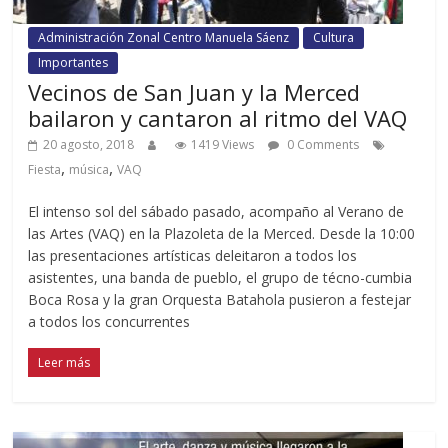
Administración Zonal Centro Manuela Sáenz
Cultura
Importantes
Vecinos de San Juan y la Merced
bailaron y cantaron al ritmo del VAQ
20 agosto, 2018
1419 Views
0 Comments
,
,
Fiesta
música
VAQ
El intenso sol del sábado pasado, acompaño al Verano de
las Artes (VAQ) en la Plazoleta de la Merced. Desde la 10:00
las presentaciones artísticas deleitaron a todos los
asistentes, una banda de pueblo, el grupo de técno-cumbia
Boca Rosa y la gran Orquesta Batahola pusieron a festejar
a todos los concurrentes
Leer más