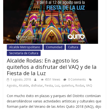
Alcalde Metropolitano
Comunidad
Cultura
Secretaría de Cultura
Alcalde Rodas: En agosto los
quiteños a disfrutar del VAQ y de la
Fiesta de la Luz
1 agosto, 2018
4551 Views
0 Comments
,
,
,
,
,
,
,
Agosto
Alcalde
disfrutar
Fiesta
Luz
quiteños
Rodas
VAQ
Con mucho éxito en plazas y parques del Distrito continúan
desarrollándose varias actividades artísticas y culturales que
forman parte del Verano de las Artes Quito 2018 (VAQ), dijo