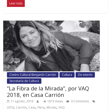
Leer más
Centro Cultural Benjamín Carrión
Cultura
De interés
Secretaría de Cultura
“La Fibra de la Mirada”, por VAQ
2018, en Casa Carrión
11 agosto, 2018
1873 Views
0 Comments
,
,
,
,
,
2018
Carrión
Casa
Fibra
Mirada
VAQ