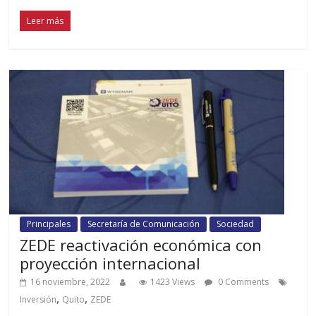
Leer más
Principales
Secretaría de Comunicación
Sociedad
ZEDE reactivación económica con
proyección internacional
16 noviembre, 2022
1423 Views
0 Comments
,
,
Inversión
Quito
ZEDE