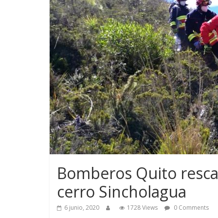
Bomberos Quito rescat
cerro Sincholagua
6 junio, 2020
1728 Views
0 Comments