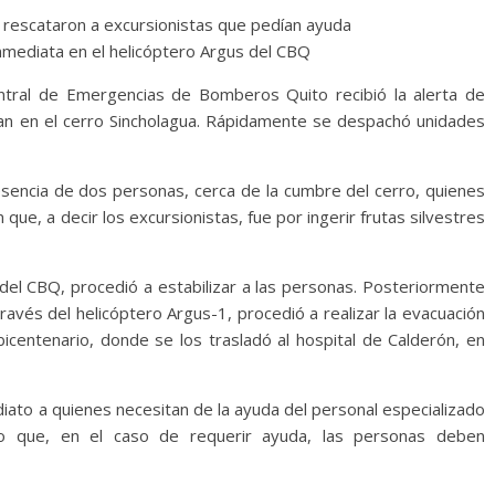
a rescataron a excursionistas que pedían ayuda
nmediata en el helicóptero Argus del CBQ
entral de Emergencias de Bomberos Quito recibió la alerta de
an en el cerro Sincholagua. Rápidamente se despachó unidades
resencia de dos personas, cerca de la cumbre del cerro, quienes
ue, a decir los excursionistas, fue por ingerir frutas silvestres
 del CBQ, procedió a estabilizar a las personas. Posteriormente
ravés del helicóptero Argus-1, procedió a realizar la evacuación
icentenario, donde se los trasladó al hospital de Calderón, en
diato a quienes necesitan de la ayuda del personal especializado
 lo que, en el caso de requerir ayuda, las personas deben