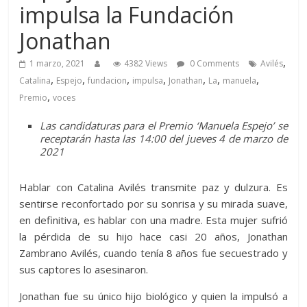
impulsa la Fundación
Jonathan
,
1 marzo, 2021
4382 Views
0 Comments
Avilés
,
,
,
,
,
,
,
Catalina
Espejo
fundacion
impulsa
Jonathan
La
manuela
,
Premio
voces
Las candidaturas para el Premio ‘Manuela Espejo’ se
receptarán hasta las 14:00 del jueves 4 de marzo de
2021
Hablar con Catalina Avilés transmite paz y dulzura. Es
sentirse reconfortado por su sonrisa y su mirada suave,
en definitiva, es hablar con una madre. Esta mujer sufrió
la pérdida de su hijo hace casi 20 años, Jonathan
Zambrano Avilés, cuando tenía 8 años fue secuestrado y
sus captores lo asesinaron.
Jonathan fue su único hijo biológico y quien la impulsó a