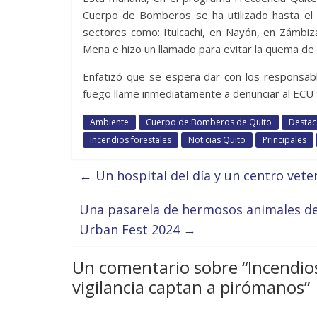
Cuerpo de Bomberos se ha utilizado hasta el 
sectores como: Itulcachi, en Nayón, en Zámbiza, 
Mena e hizo un llamado para evitar la quema de 
Enfatizó que se espera dar con los responsabl
fuego llame inmediatamente a denunciar al ECU 
Ambiente
Cuerpo de Bomberos de Quito
Destac
incendios forestales
Noticias Quito
Principales
←
Un hospital del día y un centro vete
Una pasarela de hermosos animales de
Urban Fest 2024
→
Un comentario sobre “
Incendio
vigilancia captan a pirómanos
”