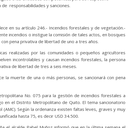
ón de responsabilidades y sanciones.
ece en su artículo 246.- Incendios forestales y de vegetación.-
nte incendios o instigue la comisión de tales actos, en bosques
con pena privativa de libertad de uno a tres años.
cas realizadas por las comunidades o pequeños agricultores
elven incontrolables y causan incendios forestales, la persona
vativa de libertad de tres a seis meses.
uce la muerte de una o más personas, se sancionará con pena
ropolitana No. 075 para la gestión de incendios forestales a
o en el Distrito Metropolitano de Quito. El tema sancionatorio
ol (AMC). Según la ordenanza existen faltas leves, graves y muy
nificada hasta 75, es decir USD 34.500.
ña el alcalde Pabel Muñoz informó que en la última semana el