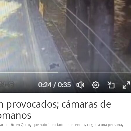
on provocados; cámaras de
irómanos
,
,
,
ario
en Quito
que habría iniciado un incendio
registra una persona