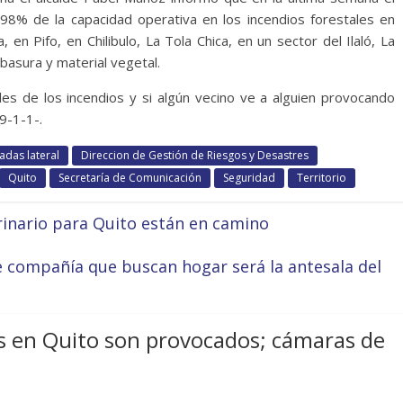
98% de la capacidad operativa en los incendios forestales en
en Pifo, en Chilibulo, La Tola Chica, en un sector del Ilaló, La
basura y material vegetal.
es de los incendios y si algún vecino ve a alguien provocando
9-1-1-.
adas lateral
Direccion de Gestión de Riesgos y Desastres
Quito
Secretaría de Comunicación
Seguridad
Territorio
rinario para Quito están en camino
 compañía que buscan hogar será la antesala del
s en Quito son provocados; cámaras de