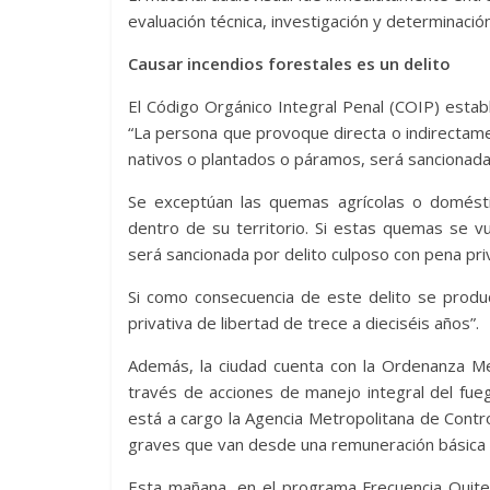
evaluación técnica, investigación y determinaci
Causar incendios forestales es un delito
El Código Orgánico Integral Penal (COIP) establ
“La persona que provoque directa o indirectame
nativos o plantados o páramos, será sancionada 
Se exceptúan las quemas agrícolas o domésti
dentro de su territorio. Si estas quemas se vu
será sancionada por delito culposo con pena pri
Si como consecuencia de este delito se prod
privativa de libertad de trece a dieciséis años”.
Además, la ciudad cuenta con la Ordenanza Met
través de acciones de manejo integral del fueg
está a cargo la Agencia Metropolitana de Contr
graves que van desde una remuneración básica u
Esta mañana, en el programa Frecuencia Quite