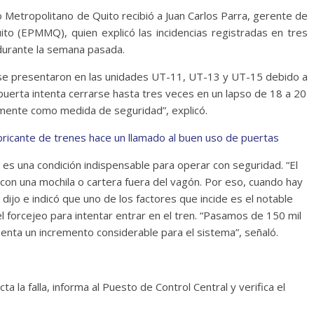
o Metropolitano de Quito recibió a Juan Carlos Parra, gerente de
to (EPMMQ), quien explicó las incidencias registradas en tres
durante la semana pasada.
es se presentaron en las unidades UT-11, UT-13 y UT-15 debido a
 puerta intenta cerrarse hasta tres veces en un lapso de 18 a 20
amente como medida de seguridad”, explicó.
ricante de trenes hace un llamado al buen uso de puertas
 es una condición indispensable para operar con seguridad. “El
con una mochila o cartera fuera del vagón. Por eso, cuando hay
, dijo e indicó que uno de los factores que incide es el notable
forcejeo para intentar entrar en el tren. “Pasamos de 150 mil
senta un incremento considerable para el sistema”, señaló.
ta la falla, informa al Puesto de Control Central y verifica el