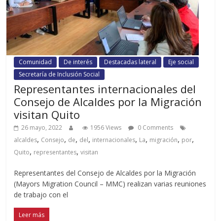
Comunidad
De interés
Destacadas lateral
Eje social
Secretaría de Inclusión Social
Representantes internacionales del
Consejo de Alcaldes por la Migración
visitan Quito
26 mayo, 2022
1956 Views
0 Comments
,
,
,
,
,
,
,
,
alcaldes
Consejo
de
del
internacionales
La
migración
por
,
,
Quito
representantes
visitan
Representantes del Consejo de Alcaldes por la Migración
(Mayors Migration Council – MMC) realizan varias reuniones
de trabajo con el
Leer más