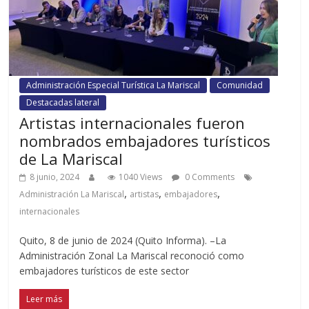
Administración Especial Turística La Mariscal
Comunidad
Destacadas lateral
Artistas internacionales fueron
nombrados embajadores turísticos
de La Mariscal
8 junio, 2024
1040 Views
0 Comments
,
,
,
Administración La Mariscal
artistas
embajadores
internacionales
Quito, 8 de junio de 2024 (Quito Informa). –La
Administración Zonal La Mariscal reconoció como
embajadores turísticos de este sector
Leer más