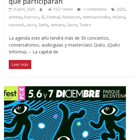
que participarán
,
9 abril, 2025
1527 Views
1 comentario
2025
,
,
,
,
,
,
,
artistas
barroco
El
Festival
fundacion
internacionales
música
,
,
,
,
,
nacional
sacra
Santa
semana
Sucre
Teatro
La agenda este año tendrá más de 30 conciertos,
conversatorios, audioguías y masterclass Quito, (Quito
Informa). – La capital de
Leer más