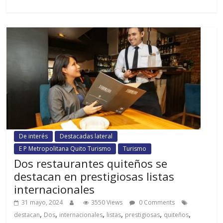
De interés
Destacadas lateral
E P Metropolitana Quito Turismo
Turismo
Dos restaurantes quiteños se
destacan en prestigiosas listas
internacionales
31 mayo, 2024
3550 Views
0 Comments
,
,
,
,
,
,
destacan
Dos
internacionales
listas
prestigiosas
quiteños