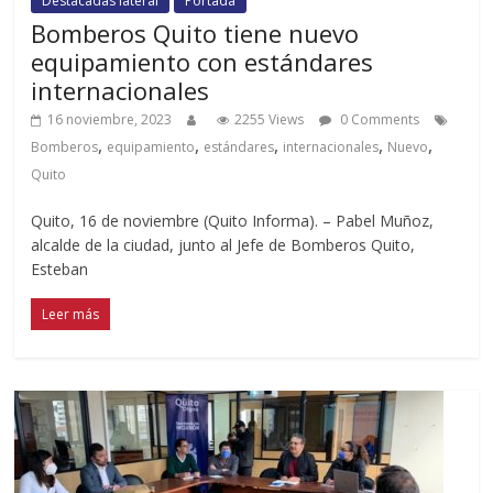
Destacadas lateral
Portada
Bomberos Quito tiene nuevo
equipamiento con estándares
internacionales
16 noviembre, 2023
2255 Views
0 Comments
,
,
,
,
,
Bomberos
equipamiento
estándares
internacionales
Nuevo
Quito
Quito, 16 de noviembre (Quito Informa). – Pabel Muñoz,
alcalde de la ciudad, junto al Jefe de Bomberos Quito,
Esteban
Leer más