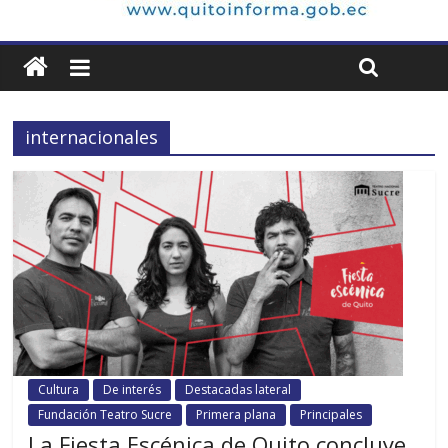
internacionales
Cultura
De interés
Destacadas lateral
Fundación Teatro Sucre
Primera plana
Principales
La Fiesta Escénica de Quito concluye