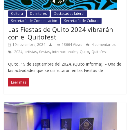
Cultura
De interés
Destacadas lateral
Secretaría de Comunicación
Secretaría de Cultura
Las Fiestas de Quito 2024 vibrarán
con el Quitofest
19 noviembre, 2024
13664 Views
4 comentarios
,
,
,
,
,
-2024
artistas
fiestas
internacionales
Quito
Quitofest
Quito, 19 de septiembre del 2024, (Quito Informa). – Una de
las actividades que se disfrutarán en las Fiestas de
Leer más