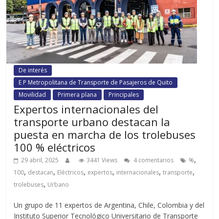
De interés
E P Metropolitana de Transporte de Pasajeros de Quito
Movilidad
Primera plana
Principales
Expertos internacionales del
transporte urbano destacan la
puesta en marcha de los trolebuses
100 % eléctricos
,
29 abril, 2025
3441 Views
4 comentarios
%
,
,
,
,
,
,
100
destacan
Eléctricos
expertos
internacionales
transporte
,
trolebuses
Urbano
Un grupo de 11 expertos de Argentina, Chile, Colombia y del
Instituto Superior Tecnológico Universitario de Transporte