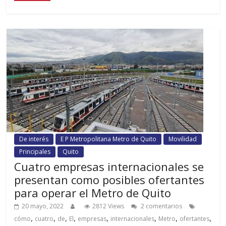
De interés
E P Metropolitana Metro de Quito
Movilidad
Principales
Quito
Cuatro empresas internacionales se
presentan como posibles ofertantes
para operar el Metro de Quito
20 mayo, 2022
2812 Views
2 comentarios
,
,
,
,
,
,
,
,
cómo
cuatro
de
El
empresas
internacionales
Metro
ofertantes