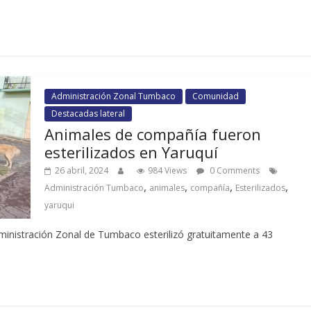
Administración Zonal Tumbaco
Comunidad
Destacadas lateral
Animales de compañía fueron
esterilizados en Yaruquí
26 abril, 2024
984 Views
0 Comments
,
,
,
,
Administración Tumbaco
animales
compañía
Esterilizados
yaruqui
dministración Zonal de Tumbaco esterilizó gratuitamente a 43