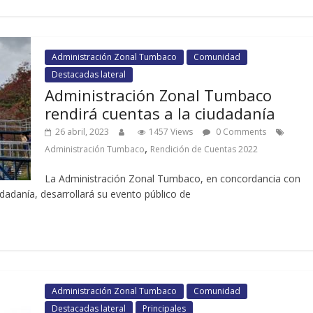
Administración Zonal Tumbaco
Comunidad
Destacadas lateral
Administración Zonal Tumbaco
rendirá cuentas a la ciudadanía
26 abril, 2023
1457 Views
0 Comments
,
Administración Tumbaco
Rendición de Cuentas 2022
La Administración Zonal Tumbaco, en concordancia con
dadanía, desarrollará su evento público de
Administración Zonal Tumbaco
Comunidad
Destacadas lateral
Principales