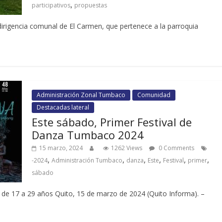
,
participativos
propuestas
dirigencia comunal de El Carmen, que pertenece a la parroquia
Administración Zonal Tumbaco
Comunidad
Destacadas lateral
Este sábado, Primer Festival de
Danza Tumbaco 2024
15 marzo, 2024
1262 Views
0 Comments
,
,
,
,
,
,
-2024
Administración Tumbaco
danza
Este
Festival
primer
sábado
s de 17 a 29 años Quito, 15 de marzo de 2024 (Quito Informa). –