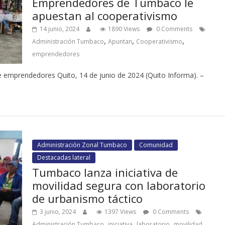
Emprendedores de Tumbaco le
apuestan al cooperativismo
14 junio, 2024
1890 Views
0 Comments
,
,
,
Administración Tumbaco
Apuntan
Cooperativismo
emprendedores
e emprendedores Quito, 14 de junio de 2024 (Quito Informa). –
Administración Zonal Tumbaco
Comunidad
Destacadas lateral
Tumbaco lanza iniciativa de
movilidad segura con laboratorio
de urbanismo táctico
3 junio, 2024
1397 Views
0 Comments
,
,
,
Administración Tumbaco
iniciativa
laboratorio
movilidad