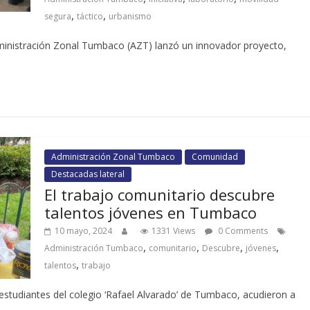
,
,
segura
táctico
urbanismo
dministración Zonal Tumbaco (AZT) lanzó un innovador proyecto,
Administración Zonal Tumbaco
Comunidad
Destacadas lateral
El trabajo comunitario descubre
talentos jóvenes en Tumbaco
10 mayo, 2024
1331 Views
0 Comments
,
,
,
,
Administración Tumbaco
comunitario
Descubre
jóvenes
,
talentos
trabajo
estudiantes del colegio ‘Rafael Alvarado’ de Tumbaco, acudieron a