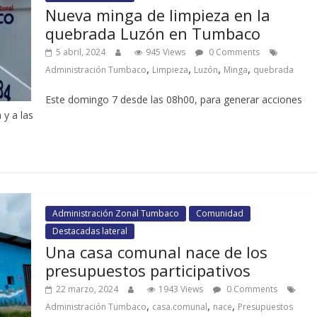
Nueva minga de limpieza en la
quebrada Luzón en Tumbaco
5 abril, 2024
945 Views
0 Comments
,
,
,
,
Administración Tumbaco
Limpieza
Luzón
Minga
quebrada
Este domingo 7 desde las 08h00, para generar acciones
 y a las
Administración Zonal Tumbaco
Comunidad
Destacadas lateral
Una casa comunal nace de los
presupuestos participativos
22 marzo, 2024
1943 Views
0 Comments
,
,
,
Administración Tumbaco
casa.comunal
nace
Presupuestos