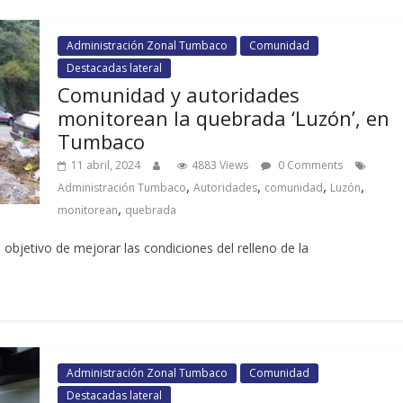
Administración Zonal Tumbaco
Comunidad
Destacadas lateral
Comunidad y autoridades
monitorean la quebrada ‘Luzón’, en
Tumbaco
11 abril, 2024
4883 Views
0 Comments
,
,
,
,
Administración Tumbaco
Autoridades
comunidad
Luzón
,
monitorean
quebrada
 objetivo de mejorar las condiciones del relleno de la
Administración Zonal Tumbaco
Comunidad
Destacadas lateral