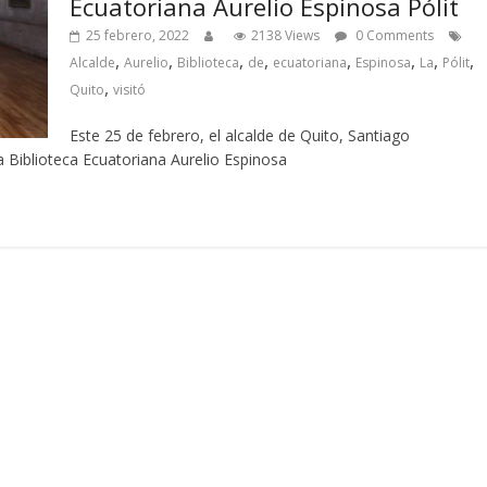
Ecuatoriana Aurelio Espinosa Pólit
25 febrero, 2022
2138 Views
0 Comments
,
,
,
,
,
,
,
,
Alcalde
Aurelio
Biblioteca
de
ecuatoriana
Espinosa
La
Pólit
,
Quito
visitó
Este 25 de febrero, el alcalde de Quito, Santiago
la Biblioteca Ecuatoriana Aurelio Espinosa