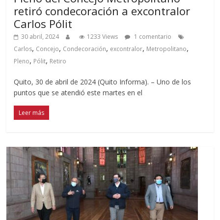
retiró condecoración a excontralor
Carlos Pólit
30 abril, 2024
1233 Views
1 comentario
,
,
,
,
,
Carlos
Concejo
Condecoración
excontralor
Metropolitano
,
,
Pleno
Pólit
Retiro
Quito, 30 de abril de 2024 (Quito Informa). – Uno de los
puntos que se atendió este martes en el
Leer más