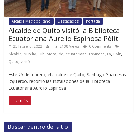
Alcalde Metropolitano
Destacados
Portada
Alcalde de Quito visitó la Biblioteca
Ecuatoriana Aurelio Espinosa Pólit
25 febrero, 2022
2138 Views
0 Comments
,
,
,
,
,
,
,
,
Alcalde
Aurelio
Biblioteca
de
ecuatoriana
Espinosa
La
Pólit
,
Quito
visitó
Este 25 de febrero, el alcalde de Quito, Santiago Guarderas
Izquierdo, recorrió las instalaciones de la Biblioteca
Ecuatoriana Aurelio Espinosa
Leer más
Buscar dentro del sitio