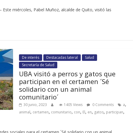
 Este miércoles, Pabel Muñoz, alcalde de Quito, visitó las
De interés
Destacadas lateral
Salud
Secretaría de Salud
UBA visitó a perros y gatos que
participan en el certamen ´Sé
solidario con un animal
comunitario´
,
30 junio, 2023
1405 Views
0 Comments
a
,
,
,
,
,
,
,
,
animal
certamen
comunitario
con
El
en
gatos
participan
 redes sociales para el certamen ´Sé solidario con un animal