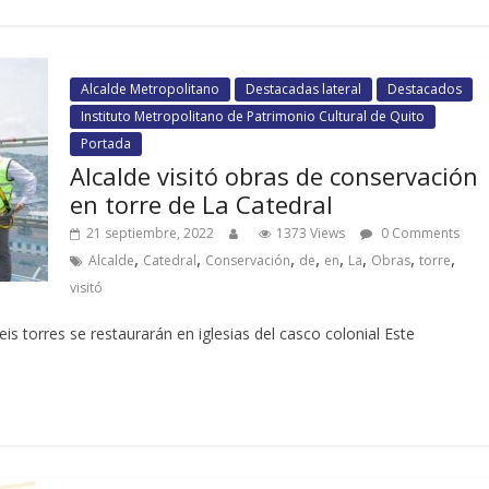
Alcalde Metropolitano
Destacadas lateral
Destacados
Instituto Metropolitano de Patrimonio Cultural de Quito
Portada
Alcalde visitó obras de conservación
en torre de La Catedral
21 septiembre, 2022
1373 Views
0 Comments
,
,
,
,
,
,
,
,
Alcalde
Catedral
Conservación
de
en
La
Obras
torre
visitó
eis torres se restaurarán en iglesias del casco colonial Este