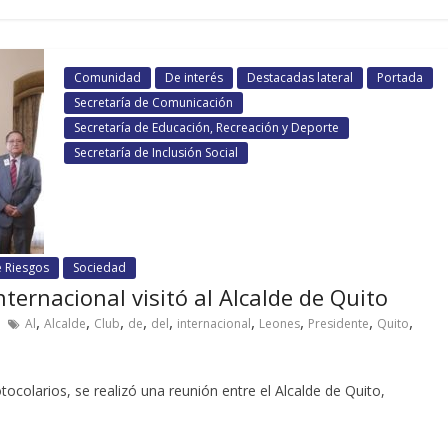
Comunidad
De interés
Destacadas lateral
Portada
Secretaría de Comunicación
Secretaría de Educación, Recreación y Deporte
Secretaría de Inclusión Social
e Riesgos
Sociedad
ternacional visitó al Alcalde de Quito
,
,
,
,
,
,
,
,
,
Al
Alcalde
Club
de
del
internacional
Leones
Presidente
Quito
ocolarios, se realizó una reunión entre el Alcalde de Quito,