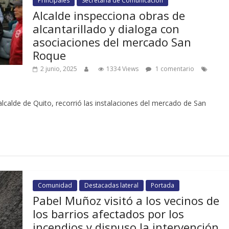
Principales
Secretaría de Comunicación
Alcalde inspecciona obras de
alcantarillado y dialoga con
asociaciones del mercado San
Roque
2 junio, 2025
1334 Views
1 comentario
alcalde de Quito, recorrió las instalaciones del mercado de San
Comunidad
Destacadas lateral
Portada
Pabel Muñoz visitó a los vecinos de
los barrios afectados por los
incendios y dispuso la intervención