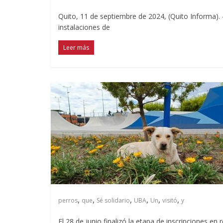
Quito, 11 de septiembre de 2024, (Quito Informa). –
instalaciones de
Leer más
,
,
,
,
,
,
perros
que
Sé solidario
UBA
Un
visitó
y
El 28 de junio finalizó la etapa de inscripciones en