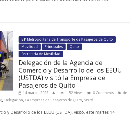
E P Metropolitana de Transporte de Pasajeros de Quito
Movilidad
Principales
Quito
Secretaría de Movilidad
Delegación de la Agencia de
Comercio y Desarrollo de los EEUU
(USTDA) visitó la Empresa de
Pasajeros de Quito
14 marzo, 2023
1152 Views
0 Comments
de
,
,
,
A)
Delegación
La Empresa de Pasajeros de Quito
visitó
cio y Desarrollo de los EEUU (USTDA), visitó, este martes 14