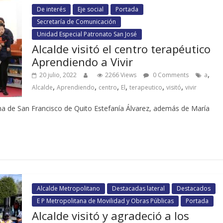
De interés
Eje social
Portada
Secretaría de Comunicación
Unidad Especial Patronato San José
Alcalde visitó el centro terapéutico
Aprendiendo a Vivir
,
20 julio, 2022
2266 Views
0 Comments
a
,
,
,
,
,
,
Alcalde
Aprendiendo
centro
El
terapeutico
visitó
vivir
na de San Francisco de Quito Estefanía Álvarez, además de María
Alcalde Metropolitano
Destacadas lateral
Destacados
E P Metropolitana de Movilidad y Obras Públicas
Portada
Alcalde visitó y agradeció a los