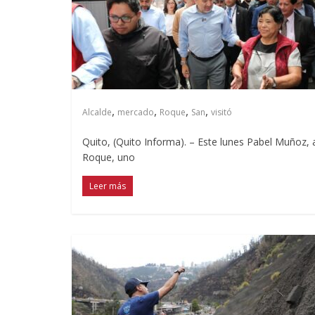
,
,
,
,
Alcalde
mercado
Roque
San
visitó
Quito, (Quito Informa). – Este lunes Pabel Muñoz, 
Roque, uno
Leer más