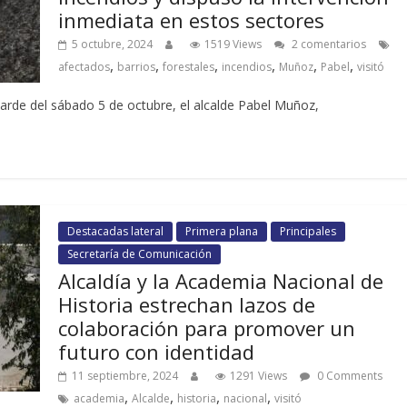
inmediata en estos sectores
5 octubre, 2024
1519 Views
2 comentarios
,
,
,
,
,
,
afectados
barrios
forestales
incendios
Muñoz
Pabel
visitó
tarde del sábado 5 de octubre, el alcalde Pabel Muñoz,
Destacadas lateral
Primera plana
Principales
Secretaría de Comunicación
Alcaldía y la Academia Nacional de
Historia estrechan lazos de
colaboración para promover un
futuro con identidad
11 septiembre, 2024
1291 Views
0 Comments
,
,
,
,
academia
Alcalde
historia
nacional
visitó