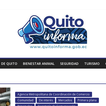
 DE QUITO
BIENESTAR ANIMAL
SEGURIDAD
TURISMO
Agencia Metropolitana de Coordinación de Comercio
Comunidad
De interés
Mercados
Primera plana