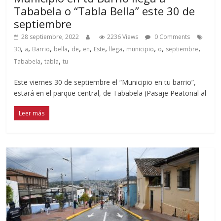
Tababela o “Tabla Bella” este 30 de
septiembre
28 septiembre, 2022
2236 Views
0 Comments
,
,
,
,
,
,
,
,
,
,
,
30
a
Barrio
bella
de
en
Este
llega
municipio
o
septiembre
,
,
Tababela
tabla
tu
Este viernes 30 de septiembre el “Municipio en tu barrio”,
estará en el parque central, de Tababela (Pasaje Peatonal al
Leer más