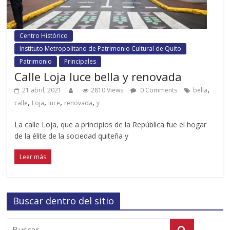
Centro Histórico
Instituto Metropolitano de Patrimonio Cultural de Quito
Patrimonio
Principales
Calle Loja luce bella y renovada
,
21 abril, 2021
2810 Views
0 Comments
bella
,
,
,
,
calle
Loja
luce
renovada
y
La calle Loja, que a principios de la República fue el hogar
de la élite de la sociedad quiteña y
Leer más
Buscar dentro del sitio