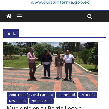
bella
Administración Zonal Tumbaco
Comunidad
De interés
Destacados
Noticias Quito
Municipio en tu Barrio llega a