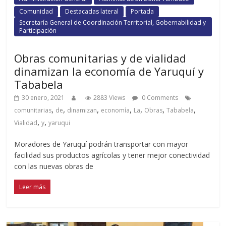
Comunidad
Destacadas lateral
Portada
Secretaría General de Coordinación Territorial, Gobernabilidad y
Participación
Obras comunitarias y de vialidad
dinamizan la economía de Yaruquí y
Tababela
30 enero, 2021
2883 Views
0 Comments
,
,
,
,
,
,
,
comunitarias
de
dinamizan
economía
La
Obras
Tababela
,
,
Vialidad
y
yaruqui
Moradores de Yaruquí podrán transportar con mayor
facilidad sus productos agrícolas y tener mejor conectividad
con las nuevas obras de
Leer más