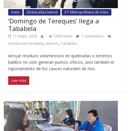
Aseo
Destacadas lateral
E P Metropolitana de Aseo
‘Domingo de Tereques’ llega a
Tababela
17 mayo, 2024
1006 Views
1 comentario
,
,
recolección tereques
servicio
Tababela
Arrojar residuos voluminosos en quebradas o terrenos
baldíos no solo generan puntos críticos, sino también el
taponamiento de los cauces naturales de ríos.
Leer más