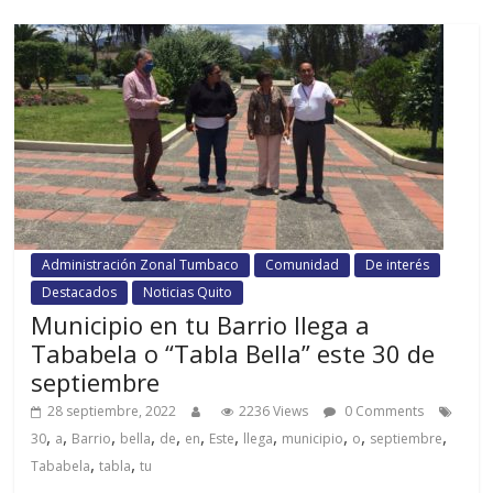
Administración Zonal Tumbaco
Comunidad
De interés
Destacados
Noticias Quito
Municipio en tu Barrio llega a
Tababela o “Tabla Bella” este 30 de
septiembre
28 septiembre, 2022
2236 Views
0 Comments
,
,
,
,
,
,
,
,
,
,
,
30
a
Barrio
bella
de
en
Este
llega
municipio
o
septiembre
,
,
Tababela
tabla
tu