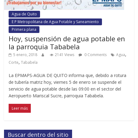
Agua de Quito
E P Metropolitana de Agua Potable y Saneamiento
Primera plana
Hoy, suspensión de agua potable en
la parroquia Tababela
,
5 enero, 2018
2141 Views
0 Comments
Agua
,
Corte
Tababela
La EPMAPS-AGUA DE QUITO informa que, debido a rotura
de tubería matriz hoy, viernes 5 de enero se suspende el
servicio de agua potable desde las 09:00 en el sector del
Aeropuerto Mariscal Sucre, parroquia Tababela.
Leer más
Buscar dentro del sitio