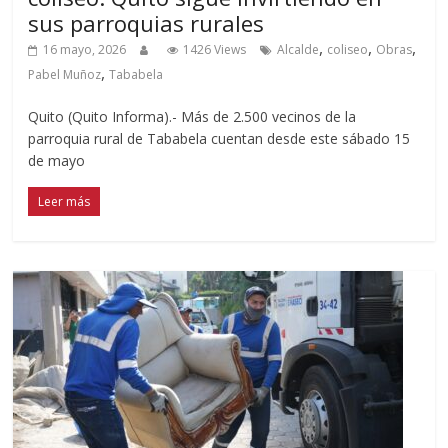
sus parroquias rurales
,
,
,
16 mayo, 2026
1426 Views
Alcalde
coliseo
Obras
,
Pabel Muñoz
Tababela
Quito (Quito Informa).- Más de 2.500 vecinos de la
parroquia rural de Tababela cuentan desde este sábado 15
de mayo
Leer más