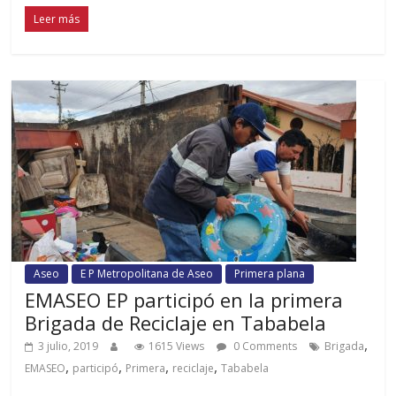
Leer más
Aseo
E P Metropolitana de Aseo
Primera plana
EMASEO EP participó en la primera
Brigada de Reciclaje en Tababela
,
3 julio, 2019
1615 Views
0 Comments
Brigada
,
,
,
,
EMASEO
participó
Primera
reciclaje
Tababela