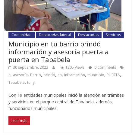
Comunidad
Destacadas lateral
Destacados
Servicios
Municipio en tu barrio brindó
información y asesoría puerta a
puerta en Tababela
30 septiembre, 2022
1205 Views
0 Comments
,
,
,
,
,
,
,
,
a
asesoría
Barrio
brindó
en
Información
municipio
PUERTA
,
,
Tababela
tu
y
Con 19 entidades municipales inició la atención en trámites
y servicios en el parque central de Tababela, además,
funcionarios municipales
Leer más