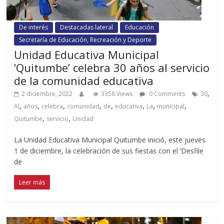
De interés
Destacadas lateral
Educación
Secretaría de Educación, Recreación y Deporte
Unidad Educativa Municipal
‘Quitumbe’ celebra 30 años al servicio
de la comunidad educativa
,
2 diciembre, 2022
3358 Views
0 Comments
30
,
,
,
,
,
,
,
,
Al
años
celebra
comunidad
de
educativa
La
municipal
,
,
Quitumbe
servicio
Unidad
La Unidad Educativa Municipal Quitumbe inició, este jueves
1 de diciembre, la celebración de sus fiestas con el ‘Desfile
de
Leer más