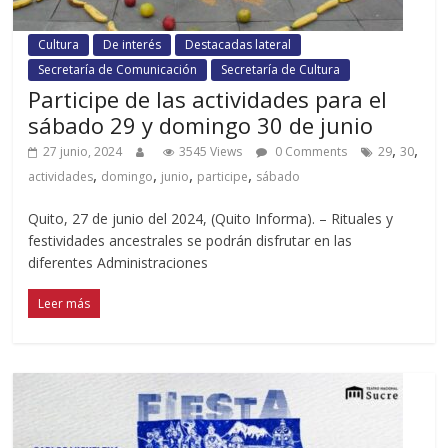
Cultura
De interés
Destacadas lateral
Secretaría de Comunicación
Secretaría de Cultura
Participe de las actividades para el
sábado 29 y domingo 30 de junio
,
,
27 junio, 2024
3545 Views
0 Comments
29
30
,
,
,
,
actividades
domingo
junio
participe
sábado
Quito, 27 de junio del 2024, (Quito Informa). – Rituales y
festividades ancestrales se podrán disfrutar en las
diferentes Administraciones
Leer más