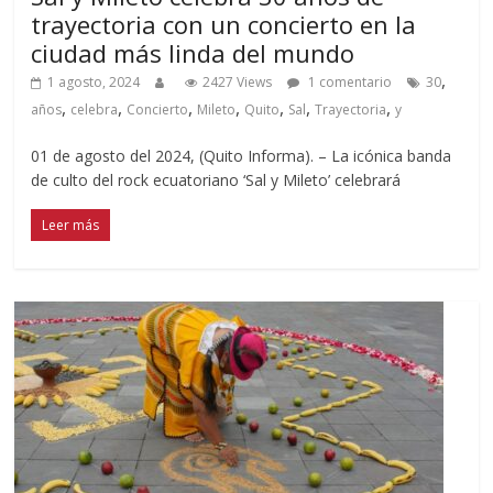
trayectoria con un concierto en la
ciudad más linda del mundo
,
1 agosto, 2024
2427 Views
1 comentario
30
,
,
,
,
,
,
,
años
celebra
Concierto
Mileto
Quito
Sal
Trayectoria
y
01 de agosto del 2024, (Quito Informa). – La icónica banda
de culto del rock ecuatoriano ‘Sal y Mileto’ celebrará
Leer más