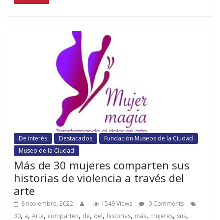
De interés
Destacados
Fundación Museos de la Ciudad
Museo de la Ciudad
Más de 30 mujeres comparten sus
historias de violencia a través del
arte
8 noviembre, 2022
1549 Views
0 Comments
,
,
,
,
,
,
,
,
,
,
30
a
Arte
comparten
de
del
historias
más
mujeres
sus