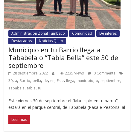
Administración Zonal Tumbaco
Comunidad
De interés
Destacados
Noticias Quito
Municipio en tu Barrio llega a
Tababela o “Tabla Bella” este 30 de
septiembre
28 septiembre, 2022
2235 Views
0 Comments
,
,
,
,
,
,
,
,
,
,
,
30
a
Barrio
bella
de
en
Este
llega
municipio
o
septiembre
,
,
Tababela
tabla
tu
Este viernes 30 de septiembre el “Municipio en tu barrio”,
estará en el parque central, de Tababela (Pasaje Peatonal al
Leer más