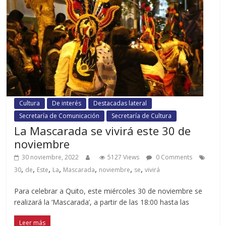
Cultura
De interés
Destacadas lateral
Secretaría de Comunicación
Secretaría de Cultura
La Mascarada se vivirá este 30 de
noviembre
30 noviembre, 2022
5127 Views
0 Comments
,
,
,
,
,
,
,
30
de
Este
La
Mascarada
noviembre
se
vivirá
Para celebrar a Quito, este miércoles 30 de noviembre se
realizará la ‘Mascarada’, a partir de las 18:00 hasta las
Leer más