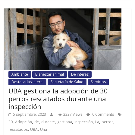
Ambiente
Bienestar animal
De interés
Destacadas lateral
Secretaría de Salud
Servicios
UBA gestiona la adopción de 30
perros rescatados durante una
inspección
5 septiembre, 2023
2237 Views
0 Comments
,
,
,
,
,
,
,
,
30
Adopción
de
durante
gestiona
inspección
La
perros
,
,
rescatados
UBA
Una