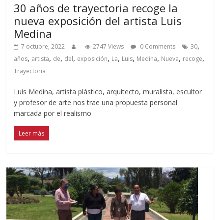
30 años de trayectoria recoge la
nueva exposición del artista Luis
Medina
,
7 octubre, 2022
2747 Views
0 Comments
30
,
,
,
,
,
,
,
,
,
,
años
artista
de
del
exposición
La
Luis
Medina
Nueva
recoge
Trayectoria
Luis Medina, artista plástico, arquitecto, muralista, escultor
y profesor de arte nos trae una propuesta personal
marcada por el realismo
Leer más