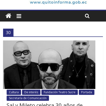
30
Cultura
De interés
Fundación Teatro Sucre
Portada
Secretaría de Comunicación
Sal y Mileto celebra 30 años de