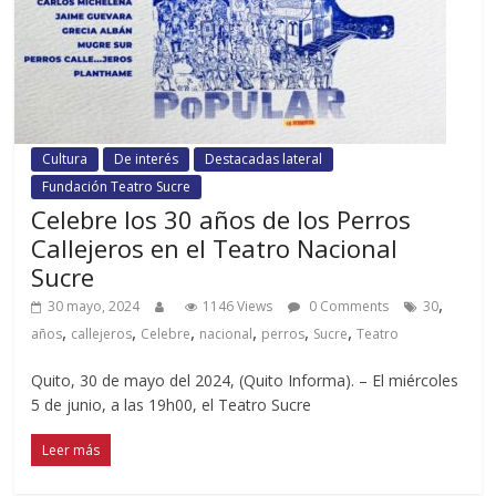
Cultura
De interés
Destacadas lateral
Fundación Teatro Sucre
Celebre los 30 años de los Perros
Callejeros en el Teatro Nacional
Sucre
,
30 mayo, 2024
1146 Views
0 Comments
30
,
,
,
,
,
,
años
callejeros
Celebre
nacional
perros
Sucre
Teatro
Quito, 30 de mayo del 2024, (Quito Informa). – El miércoles
5 de junio, a las 19h00, el Teatro Sucre
Leer más