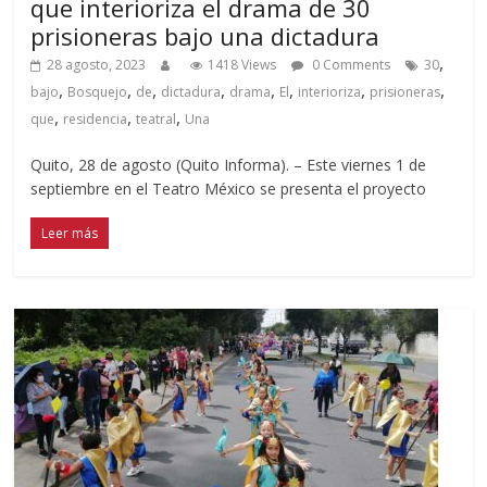
que interioriza el drama de 30
prisioneras bajo una dictadura
,
28 agosto, 2023
1418 Views
0 Comments
30
,
,
,
,
,
,
,
,
bajo
Bosquejo
de
dictadura
drama
El
interioriza
prisioneras
,
,
,
que
residencia
teatral
Una
Quito, 28 de agosto (Quito Informa). – Este viernes 1 de
septiembre en el Teatro México se presenta el proyecto
Leer más