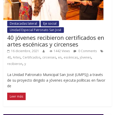
Destacadas lateral
Eje social
Unidad Especial Patronato San José
40 jóvenes recibieron certificados en
artes escénicas y circenses
16 diciembre, 2021
1442 Views
0 Comments
,
,
,
,
,
,
,
40
Artes
Certificados
circenses
en
escénicas
jóvenes
,
recibieron
y
La Unidad Patronato Municipal San José (UMPSJ) a través
de su proyecto dirigido a jóvenes ejecuta políticas en favor
de
Leer más