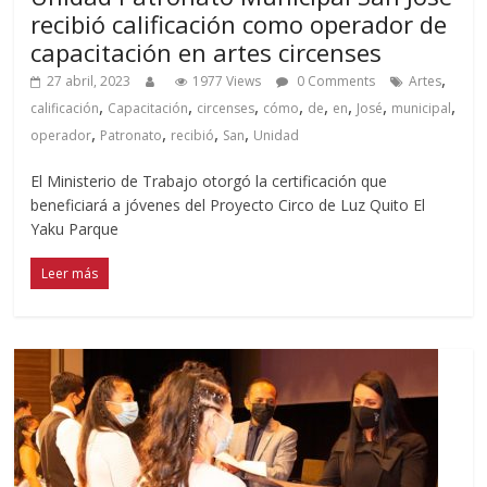
recibió calificación como operador de
capacitación en artes circenses
,
27 abril, 2023
1977 Views
0 Comments
Artes
,
,
,
,
,
,
,
,
calificación
Capacitación
circenses
cómo
de
en
José
municipal
,
,
,
,
operador
Patronato
recibió
San
Unidad
El Ministerio de Trabajo otorgó la certificación que
beneficiará a jóvenes del Proyecto Circo de Luz Quito El
Yaku Parque
Leer más