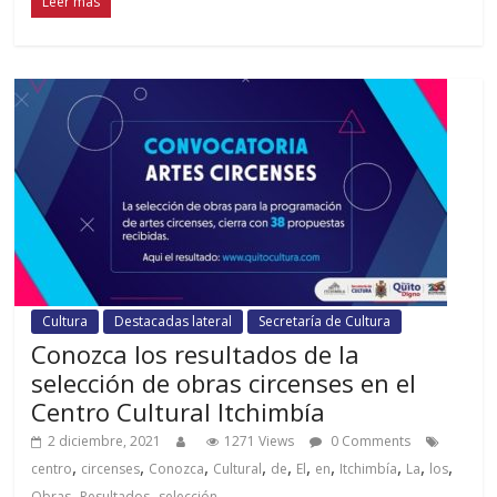
Leer más
Cultura
Destacadas lateral
Secretaría de Cultura
Conozca los resultados de la
selección de obras circenses en el
Centro Cultural Itchimbía
2 diciembre, 2021
1271 Views
0 Comments
,
,
,
,
,
,
,
,
,
,
centro
circenses
Conozca
Cultural
de
El
en
Itchimbía
La
los
,
,
Obras
Resultados
selección