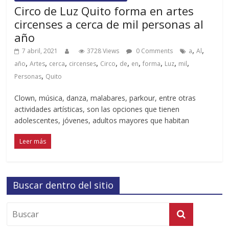
Circo de Luz Quito forma en artes
circenses a cerca de mil personas al
año
,
,
7 abril, 2021
3728 Views
0 Comments
a
Al
,
,
,
,
,
,
,
,
,
,
año
Artes
cerca
circenses
Circo
de
en
forma
Luz
mil
,
Personas
Quito
Clown, música, danza, malabares, parkour, entre otras
actividades artísticas, son las opciones que tienen
adolescentes, jóvenes, adultos mayores que habitan
Leer más
Buscar dentro del sitio