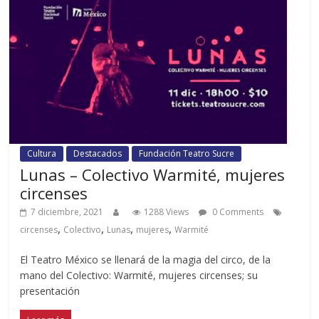
Cultura
Destacados
Fundación Teatro Sucre
Lunas – Colectivo Warmité, mujeres
circenses
7 diciembre, 2021
1288 Views
0 Comments
,
,
,
,
circenses
Colectivo
Lunas
mujeres
Warmité
El Teatro México se llenará de la magia del circo, de la
mano del Colectivo: Warmité, mujeres circenses; su
presentación