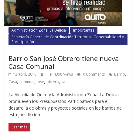
Administración Zonal La Delicia
Importantes
Secretaría General de Coordinación Territorial, Gobernabilidad y
Participación
Barrio San José Obrero tiene nueva
Casa Comunal
,
13 abril, 2018
4358 Views
0 Comments
Barrio
,
,
,
,
Casa
comunal
José
obrero
sa
La Alcaldía de Quito y la Administración Zonal La Delicia
promueven los Presupuestos Participativos para el
desarrolla de obras y proyectos sociales en los barrios de
esta jurisdicción.
Leer más