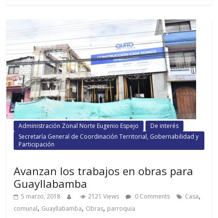
Administración Zonal Norte Eugenio Espejo
De interés
Secretaría General de Coordinación Territorial, Gobernabilidad y
Participación
Avanzan los trabajos en obras para
Guayllabamba
,
5 marzo, 2018
2121 Views
0 Comments
Casa
,
,
,
comunal
Guayllabamba
Obras
parroquia