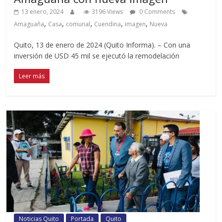
13 enero, 2024
3196 Views
0 Comments
,
,
,
,
,
Amaguaña
Casa
comunal
Cuendina
imagen
Nueva
Quito, 13 de enero de 2024 (Quito Informa). – Con una
inversión de USD 45 mil se ejecutó la remodelación
Leer más
Noticias Quito
Portada
Quito