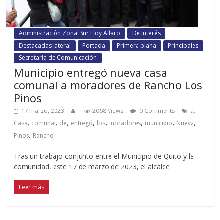
Administración Zonal Sur Eloy Alfaro
De interés
Destacadas lateral
Portada
Primera plana
Principales
Secretaría de Comunicación
Municipio entregó nueva casa
comunal a moradores de Rancho Los
Pinos
,
17 marzo, 2023
2068 Views
0 Comments
a
,
,
,
,
,
,
,
,
Casa
comunal
de
entregó
los
moradores
municipio
Nueva
,
Pinos
Rancho
Tras un trabajo conjunto entre el Municipio de Quito y la
comunidad, este 17 de marzo de 2023, el alcalde
Leer más