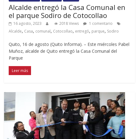
Alcalde entregó la Casa Comunal en
el parque Sodiro de Cotocollao
16 agosto, 2023
2018 Views
1 comentario
,
,
,
,
,
,
Alcalde
Casa
comunal
Cotocollao
entregó
parque
Sodiro
Quito, 16 de agosto (Quito Informa). – Este miércoles Pabel
Muñoz, alcalde de Quito entregó la Casa Comunal del
Parque
Leer más