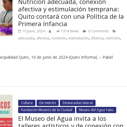
Nutrición adecuada, conexión
afectiva y estimulación temprana:
Quito contará con una Política de la
Primera Infancia
10 junio, 2024
1314 Views
0 Comments
,
,
,
,
,
,
adecuada
afectiva
conexión
estimulación
infancia
nutrición
nicipalidad Quito, 10 de junio de 2024 (Quito Informa). – Pabel
Cultura
De interés
Destacadas lateral
Fundación Museos de la Ciudad
Museo del Agua Yaku
El Museo del Agua invita a los
talleres artísticos y de conexión con