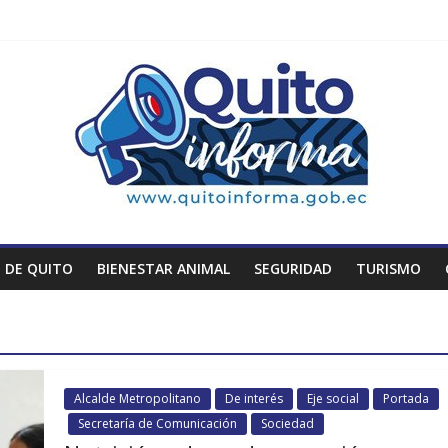
 DE QUITO
BIENESTAR ANIMAL
SEGURIDAD
TURISMO
Alcalde Metropolitano
De interés
Eje social
Portada
Secretaría de Comunicación
Sociedad