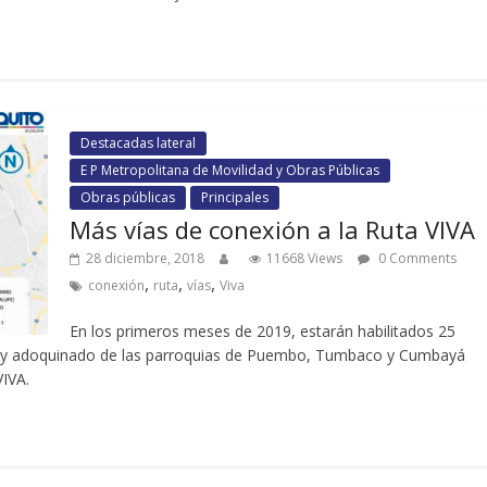
Destacadas lateral
E P Metropolitana de Movilidad y Obras Públicas
Obras públicas
Principales
Más vías de conexión a la Ruta VIVA
28 diciembre, 2018
11668 Views
0 Comments
,
,
,
conexión
ruta
vías
Viva
En los primeros meses de 2019, estarán habilitados 25
o y adoquinado de las parroquias de Puembo, Tumbaco y Cumbayá
VIVA.