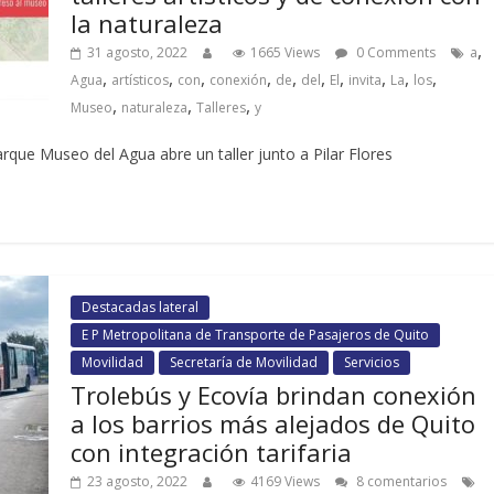
la naturaleza
,
31 agosto, 2022
1665 Views
0 Comments
a
,
,
,
,
,
,
,
,
,
,
Agua
artísticos
con
conexión
de
del
El
invita
La
los
,
,
,
Museo
naturaleza
Talleres
y
rque Museo del Agua abre un taller junto a Pilar Flores
Destacadas lateral
E P Metropolitana de Transporte de Pasajeros de Quito
Movilidad
Secretaría de Movilidad
Servicios
Trolebús y Ecovía brindan conexión
a los barrios más alejados de Quito
con integración tarifaria
23 agosto, 2022
4169 Views
8 comentarios