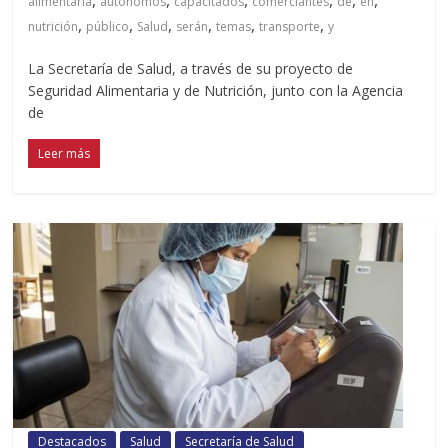
alimentaria
autónomos
capacitados
comerciantes
de
en
,
,
,
,
,
,
nutrición
público
Salud
serán
temas
transporte
y
La Secretaría de Salud, a través de su proyecto de
Seguridad Alimentaria y de Nutrición, junto con la Agencia
de
Leer más
Destacados
Salud
Secretaría de Salud