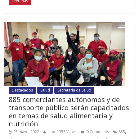
Leer más
Destacados
Salud
Secretaría de Salud
885 comerciantes autónomos y de
transporte público serán capacitados
en temas de salud alimentaria y
nutrición
,
25 mayo, 2022
1356 Views
0 Comments
885
,
,
,
,
,
,