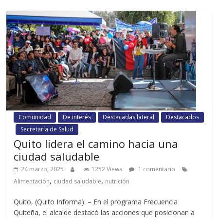
Comunidad
De interés
Destacadas lateral
Destacados
Secretaría de Salud
Quito lidera el camino hacia una
ciudad saludable
24 marzo, 2025
1252 Views
1 comentario
,
,
Alimentación
ciudad saludable
nutrición
Quito, (Quito Informa). – En el programa Frecuencia
Quiteña, el alcalde destacó las acciones que posicionan a