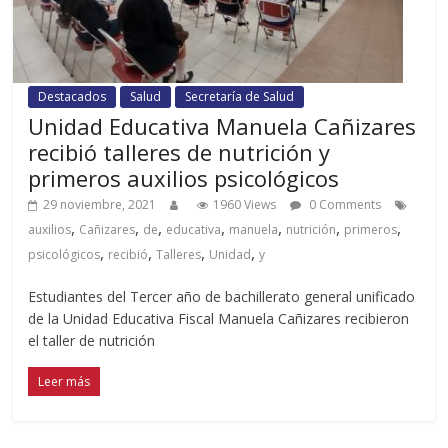
Destacados
Salud
Secretaría de Salud
Unidad Educativa Manuela Cañizares
recibió talleres de nutrición y
primeros auxilios psicológicos
29 noviembre, 2021
1960 Views
0 Comments
,
,
,
,
,
,
,
auxilios
Cañizares
de
educativa
manuela
nutrición
primeros
,
,
,
,
psicológicos
recibió
Talleres
Unidad
y
Estudiantes del Tercer año de bachillerato general unificado
de la Unidad Educativa Fiscal Manuela Cañizares recibieron
el taller de nutrición
Leer más