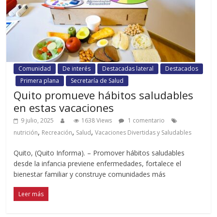
Comunidad
De interés
Destacadas lateral
Destacados
Primera plana
Secretaría de Salud
Quito promueve hábitos saludables
en estas vacaciones
9 julio, 2025
1638 Views
1 comentario
,
,
,
nutrición
Recreación
Salud
Vacaciones Divertidas y Saludables
Quito, (Quito Informa). – Promover hábitos saludables
desde la infancia previene enfermedades, fortalece el
bienestar familiar y construye comunidades más
Leer más