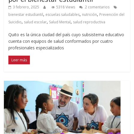
3 febrero, 2025
5318 Views
2 comentarios
,
,
,
bienestar estudiantil
escuelas saludables
nutrición
Prevención del
,
,
,
Suicidio
salud escolar
Salud Mental
salud reproductiva
Quito es la única ciudad del país cuyo subsistema educativo
cuenta con equipos de salud conformados por cuatro
profesionales especializados
Leer más