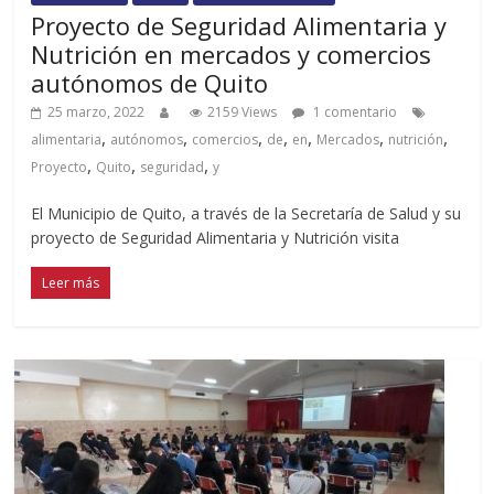
Proyecto de Seguridad Alimentaria y
Nutrición en mercados y comercios
autónomos de Quito
25 marzo, 2022
2159 Views
1 comentario
,
,
,
,
,
,
,
alimentaria
autónomos
comercios
de
en
Mercados
nutrición
,
,
,
Proyecto
Quito
seguridad
y
El Municipio de Quito, a través de la Secretaría de Salud y su
proyecto de Seguridad Alimentaria y Nutrición visita
Leer más