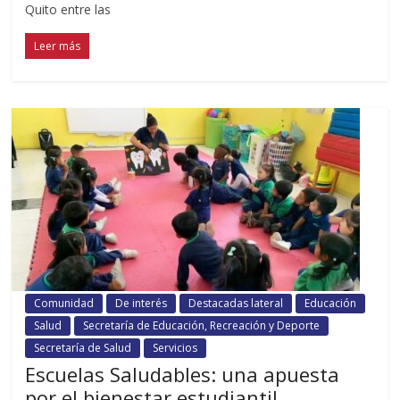
Quito entre las
Leer más
Comunidad
De interés
Destacadas lateral
Educación
Salud
Secretaría de Educación, Recreación y Deporte
Secretaría de Salud
Servicios
Escuelas Saludables: una apuesta
por el bienestar estudiantil