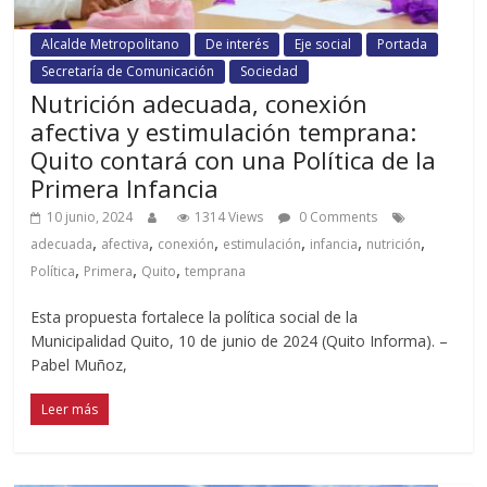
Alcalde Metropolitano
De interés
Eje social
Portada
Secretaría de Comunicación
Sociedad
Nutrición adecuada, conexión
afectiva y estimulación temprana:
Quito contará con una Política de la
Primera Infancia
10 junio, 2024
1314 Views
0 Comments
,
,
,
,
,
,
adecuada
afectiva
conexión
estimulación
infancia
nutrición
,
,
,
Política
Primera
Quito
temprana
Esta propuesta fortalece la política social de la
Municipalidad Quito, 10 de junio de 2024 (Quito Informa). –
Pabel Muñoz,
Leer más