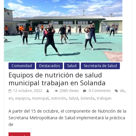
Comunidad
Destacados
Salud
Secretaría de Salud
Equipos de nutrición de salud
municipal trabajan en Solanda
,
12 octubre, 2022
2065 Views
0 Comments
de
,
,
,
,
,
,
en
equipos
municipal
nutrición
Salud
Solanda
trabajan
A partir del 15 de octubre, el componente de Nutrición de la
Secretaria Metropolitana de Salud implementará la práctica
de