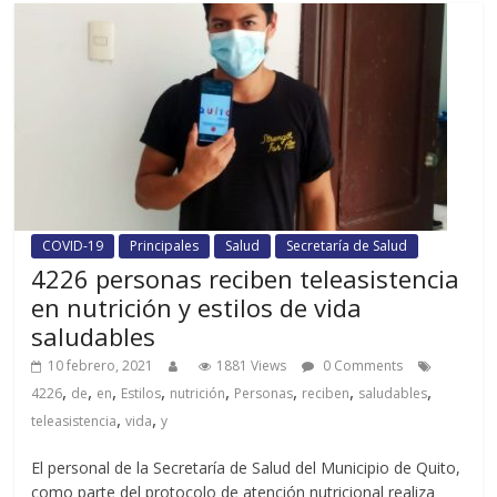
COVID-19
Principales
Salud
Secretaría de Salud
4226 personas reciben teleasistencia
en nutrición y estilos de vida
saludables
10 febrero, 2021
1881 Views
0 Comments
,
,
,
,
,
,
,
,
4226
de
en
Estilos
nutrición
Personas
reciben
saludables
,
,
teleasistencia
vida
y
El personal de la Secretaría de Salud del Municipio de Quito,
como parte del protocolo de atención nutricional realiza