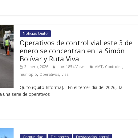
Noticias Quito
Operativos de control vial este 3 de
enero se concentran en la Simón
Bolívar y Ruta Viva
,
,
3 enero, 2026
1854 Views
AMT
Controles
,
,
municipio
Operativos
vías
Quito (Quito Informa).– En el tercer día del 2026, la
a una serie de operativos
Comunidad
De interés
Destacadas lateral