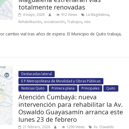
totalmente renovadas
,
4 mayo, 2026
912 Views
La Magdalena
,
,
,
Rehabilitación
socialización
Trabajos
vías
r cambio vial tras años de espera. El Municipio de Quito trabaja,
Destacadas lateral
E P Metropolitana de Movilidad y Obras Públicas
Noticias Quito
Primera plana
Principales
Quito
Atención Cumbayá: nueva
intervención para rehabilitar la Av.
Oswaldo Guayasamín arranca este
lunes 23 de febrero
21 febrero, 2026
1299 Views
Av. Oswaldo