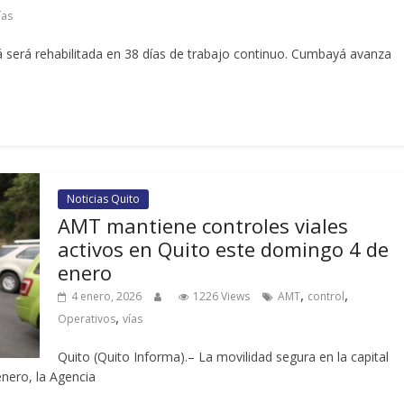
ías
 será rehabilitada en 38 días de trabajo continuo. Cumbayá avanza
Noticias Quito
AMT mantiene controles viales
activos en Quito este domingo 4 de
enero
,
,
4 enero, 2026
1226 Views
AMT
control
,
Operativos
vías
Quito (Quito Informa).– La movilidad segura en la capital
enero, la Agencia