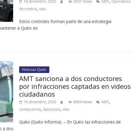
,
18 diciembre, 2025
2507 Views
AMT
Operativos
,
de control
vías
Estos controles forman parte de una estrategia
 mantener a Quito en
Noticias Quito
AMT sanciona a dos conductores
por infracciones captadas en videos
ciudadanos
,
18 diciembre, 2025
8604 Views
AMT
,
,
conductores
Sanciones
vías
Quito (Quito Informa). – En Quito las infracciones de
s a dos