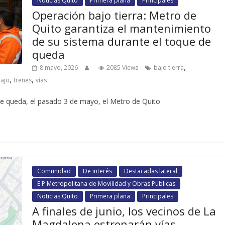
Noticias Quito
Primera plana
Principales
Operación bajo tierra: Metro de
Quito garantiza el mantenimiento
de su sistema durante el toque de
queda
,
8 mayo, 2026
2085 Views
bajo tierra
,
,
bajo
trenes
vías
 de queda, el pasado 3 de mayo, el Metro de Quito
Comunidad
De interés
Destacadas lateral
E P Metropolitana de Movilidad y Obras Públicas
Noticias Quito
Primera plana
Principales
A finales de junio, los vecinos de La
Magdalena estrenarán vías