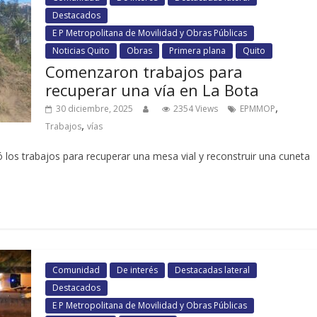
Destacados
E P Metropolitana de Movilidad y Obras Públicas
Noticias Quito
Obras
Primera plana
Quito
Comenzaron trabajos para
recuperar una vía en La Bota
,
30 diciembre, 2025
2354 Views
EPMMOP
,
Trabajos
vías
ió los trabajos para recuperar una mesa vial y reconstruir una cuneta
Comunidad
De interés
Destacadas lateral
Destacados
E P Metropolitana de Movilidad y Obras Públicas