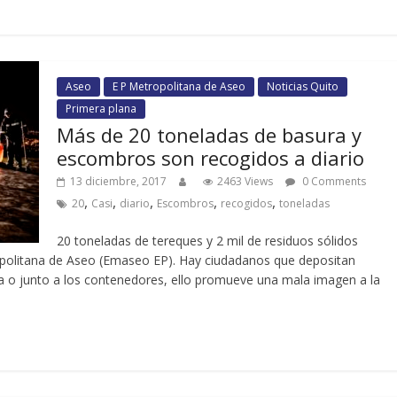
Aseo
E P Metropolitana de Aseo
Noticias Quito
Primera plana
Más de 20 toneladas de basura y
escombros son recogidos a diario
13 diciembre, 2017
2463 Views
0 Comments
,
,
,
,
,
20
Casi
diario
Escombros
recogidos
toneladas
20 toneladas de tereques y 2 mil de residuos sólidos
politana de Aseo (Emaseo EP). Hay ciudadanos que depositan
a o junto a los contenedores, ello promueve una mala imagen a la