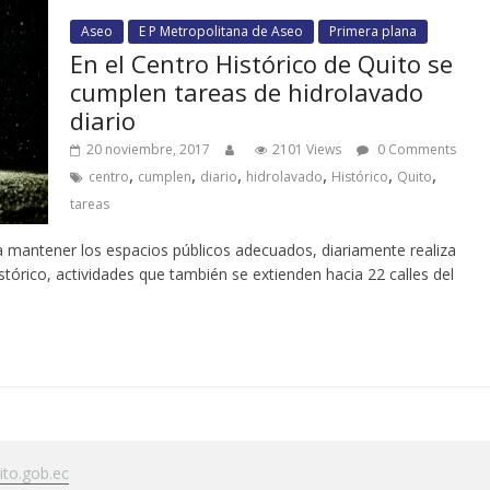
Aseo
E P Metropolitana de Aseo
Primera plana
En el Centro Histórico de Quito se
cumplen tareas de hidrolavado
diario
20 noviembre, 2017
2101 Views
0 Comments
,
,
,
,
,
,
centro
cumplen
diario
hidrolavado
Histórico
Quito
tareas
a mantener los espacios públicos adecuados, diariamente realiza
istórico, actividades que también se extienden hacia 22 calles del
to.gob.ec