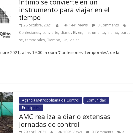
íntimo se convierte en un
instrumento para viajar en el
tiempo
28 octubre, 2021
1441 Views
0 Comments
,
,
,
,
,
,
,
,
Confesiones
convierte
diario
El
en
instrumento
íntimo
para
,
,
,
,
se
temporales
Tiempo
Un
viajar
mbre 2021, a las 19:00 la obra ‘Confesiones Temporales’, de la
Agencia Metropolitana de Control
Comunidad
Principales
AMC realiza a diario extensas
jornadas de control
,
29 abril, 2021
1095 Views
0 Comments
a