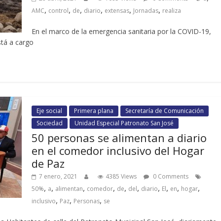
,
,
,
,
,
,
AMC
control
de
diario
extensas
Jornadas
realiza
En el marco de la emergencia sanitaria por la COVID-19,
stá a cargo
Eje social
Primera plana
Secretaría de Comunicación
Sociedad
Unidad Especial Patronato San José
50 personas se alimentan a diario
en el comedor inclusivo del Hogar
de Paz
7 enero, 2021
4385 Views
0 Comments
,
,
,
,
,
,
,
,
,
,
50%
a
alimentan
comedor
de
del
diario
El
en
hogar
,
,
,
inclusivo
Paz
Personas
se