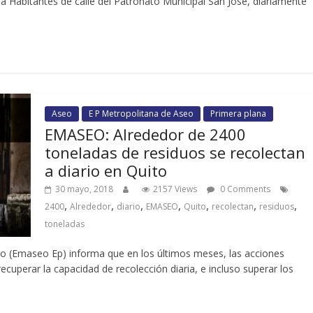
a Habitantes de calle del Patronato Municipal San José, diariamente
Aseo
E P Metropolitana de Aseo
Primera plana
EMASEO: Alrededor de 2400
toneladas de residuos se recolectan
a diario en Quito
30 mayo, 2018
2157 Views
0 Comments
,
,
,
,
,
,
,
2400
Alrededor
diario
EMASEO
Quito
recolectan
residuos
toneladas
o (Emaseo Ep) informa que en los últimos meses, las acciones
cuperar la capacidad de recolección diaria, e incluso superar los