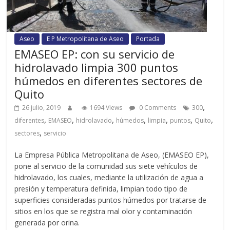
Aseo
E P Metropolitana de Aseo
Portada
EMASEO EP: con su servicio de
hidrolavado limpia 300 puntos
húmedos en diferentes sectores de
Quito
,
26 julio, 2019
1694 Views
0 Comments
300
,
,
,
,
,
,
,
diferentes
EMASEO
hidrolavado
húmedos
limpia
puntos
Quito
,
sectores
servicio
La Empresa Pública Metropolitana de Aseo, (EMASEO EP),
pone al servicio de la comunidad sus siete vehículos de
hidrolavado, los cuales, mediante la utilización de agua a
presión y temperatura definida, limpian todo tipo de
superficies consideradas puntos húmedos por tratarse de
sitios en los que se registra mal olor y contaminación
generada por orina.