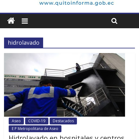
hidrolavado
Aseo
COVID-19
Destacados
E P Metropolitana de Aseo
Hidrolavado en hospitales y centros