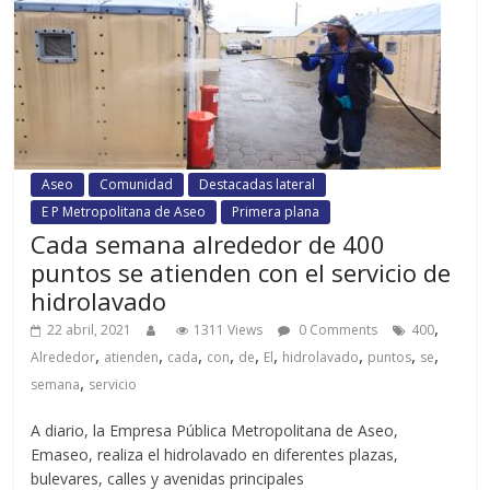
Aseo
Comunidad
Destacadas lateral
E P Metropolitana de Aseo
Primera plana
Cada semana alrededor de 400
puntos se atienden con el servicio de
hidrolavado
,
22 abril, 2021
1311 Views
0 Comments
400
,
,
,
,
,
,
,
,
,
Alrededor
atienden
cada
con
de
El
hidrolavado
puntos
se
,
semana
servicio
A diario, la Empresa Pública Metropolitana de Aseo,
Emaseo, realiza el hidrolavado en diferentes plazas,
bulevares, calles y avenidas principales