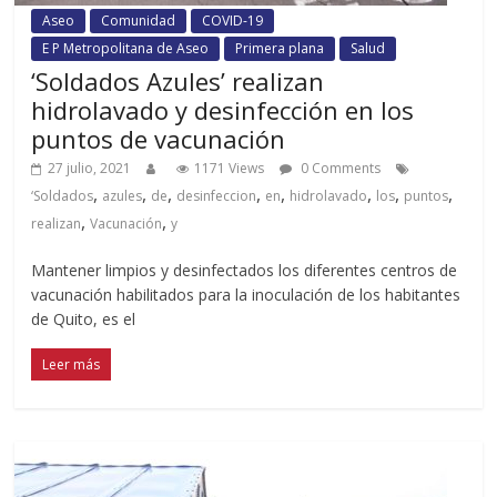
Aseo
Comunidad
COVID-19
E P Metropolitana de Aseo
Primera plana
Salud
‘Soldados Azules’ realizan
hidrolavado y desinfección en los
puntos de vacunación
27 julio, 2021
1171 Views
0 Comments
,
,
,
,
,
,
,
,
‘Soldados
azules
de
desinfeccion
en
hidrolavado
los
puntos
,
,
realizan
Vacunación
y
Mantener limpios y desinfectados los diferentes centros de
vacunación habilitados para la inoculación de los habitantes
de Quito, es el
Leer más