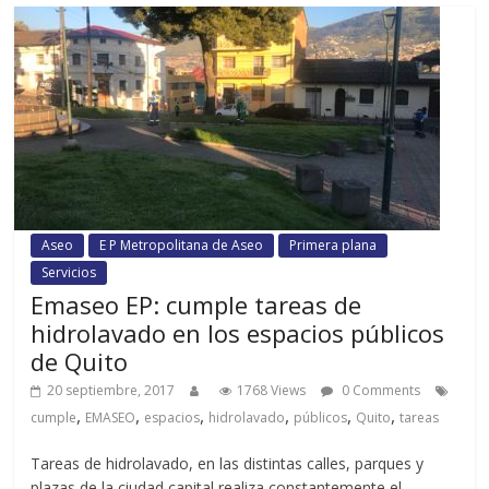
Aseo
E P Metropolitana de Aseo
Primera plana
Servicios
Emaseo EP: cumple tareas de
hidrolavado en los espacios públicos
de Quito
20 septiembre, 2017
1768 Views
0 Comments
,
,
,
,
,
,
cumple
EMASEO
espacios
hidrolavado
públicos
Quito
tareas
Tareas de hidrolavado, en las distintas calles, parques y
plazas de la ciudad capital realiza constantemente el