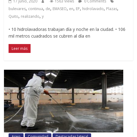
17 junio, 2020
1563 Views
0 Comments
,
,
,
,
,
,
,
,
bulevares
continua
de
EMASEO
en
EP
hidrolavado
Plazas
,
,
Quito
realizando
y
• 10 hidrolavadoras trabajan día y noche en la ciudad. • 106
mil metros cuadrados se cubren al día en
Leer más
Aseo
Comunidad
Destacadas lateral