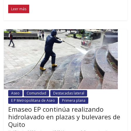
Leer más
Aseo
Comunidad
Destacadas lateral
E P Metropolitana de Aseo
Primera plana
Emaseo EP continúa realizando
hidrolavado en plazas y bulevares de
Quito