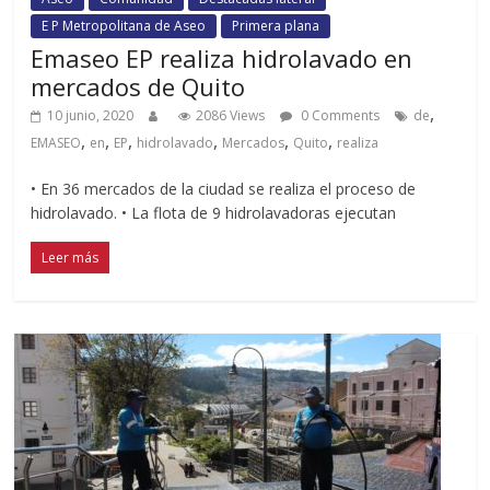
E P Metropolitana de Aseo
Primera plana
Emaseo EP realiza hidrolavado en
mercados de Quito
,
10 junio, 2020
2086 Views
0 Comments
de
,
,
,
,
,
,
EMASEO
en
EP
hidrolavado
Mercados
Quito
realiza
• En 36 mercados de la ciudad se realiza el proceso de
hidrolavado. • La flota de 9 hidrolavadoras ejecutan
Leer más