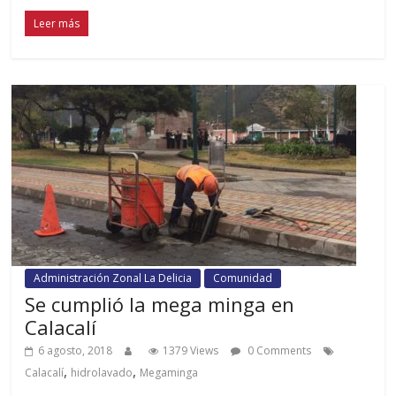
Leer más
Administración Zonal La Delicia
Comunidad
Se cumplió la mega minga en
Calacalí
6 agosto, 2018
1379 Views
0 Comments
,
,
Calacalí
hidrolavado
Megaminga