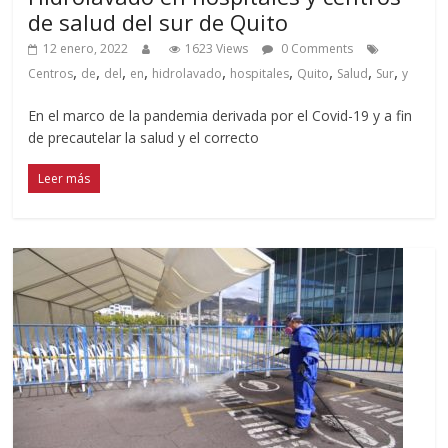
de salud del sur de Quito
12 enero, 2022
1623 Views
0 Comments
,
,
,
,
,
,
,
,
,
Centros
de
del
en
hidrolavado
hospitales
Quito
Salud
Sur
y
En el marco de la pandemia derivada por el Covid-19 y a fin
de precautelar la salud y el correcto
Leer más