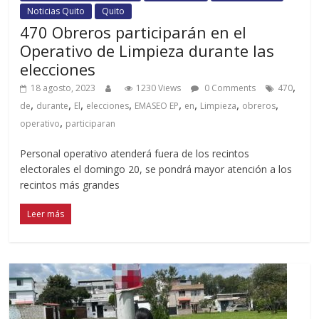
Noticias Quito
Quito
470 Obreros participarán en el
Operativo de Limpieza durante las
elecciones
,
18 agosto, 2023
1230 Views
0 Comments
470
,
,
,
,
,
,
,
,
de
durante
El
elecciones
EMASEO EP
en
Limpieza
obreros
,
operativo
participaran
Personal operativo atenderá fuera de los recintos
electorales el domingo 20, se pondrá mayor atención a los
recintos más grandes
Leer más