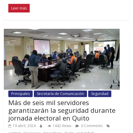
Leer más
Principales
Secretaría de Comunicación
Seguridad
Más de seis mil servidores
garantizarán la seguridad durante
jornada electoral en Quito
19 abril, 2024
1442 Views
0 Comments
,
,
,
,