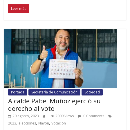
Leer más
Portada
Secretaría de Comunicación
Sociedad
Alcalde Pabel Muñoz ejerció su
derecho al voto
20 agosto, 2023
2009 Views
0 Comments
,
,
,
2023
elecciones
Nayón
Votación