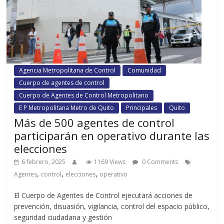
Agencia Metropolitana de Control
Comunidad
Cuerpo de agentes de control
Cuerpo de Agentes de Control Metropolitano
E P Metropolitana Metro de Quito
Principales
Quito
Más de 500 agentes de control
participarán en operativo durante las
elecciones
6 febrero, 2025
1169 Views
0 Comments
,
,
,
Agentes
control
elecciones
operativo
El Cuerpo de Agentes de Control ejecutará acciones de
prevención, disuasión, vigilancia, control del espacio público,
seguridad ciudadana y gestión