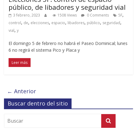
público, de libadores y seguridad vial
,
3 febrero, 2023
1508 Views
0 Comments
5F
,
,
,
,
,
,
,
control
de
elecciones
espacio
libadores
público
seguridad
,
vial
y
El domingo 5 de febrero no habrá el Paseo Dominical; lunes
6 no regirá el sistema Pico y Placa y
Leer más
← Anterior
Buscar dentro del sitio