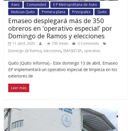
Aseo
Comunidad
E P Metropolitana de Aseo
Noticias Quito
Primera plana
Principales
Quito
Emaseo desplegará más de 350
obreros en ‘operativo especial’ por
Domingo de Ramos y elecciones
11 abril, 2025
705 Views
0 Comments
,
,
,
Domingo de Ramos
elecciones
EMASEO EP
operativo
Quito (Quito Informa).- Este domingo 13 de abril, Emaseo
EP implementará un operativo especial de limpieza en los
exteriores de
Leer más