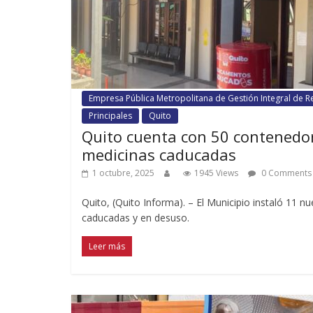
Empresa Pública Metropolitana de Gestión Integral de R
Principales
Quito
Quito cuenta con 50 contenedore
medicinas caducadas
1 octubre, 2025
1945 Views
0 Comments
Quito, (Quito Informa). – El Municipio instaló 11 
caducadas y en desuso.
Leer más