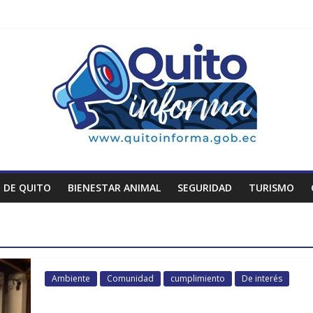
 DE QUITO
BIENESTAR ANIMAL
SEGURIDAD
TURISMO
Ambiente
Comunidad
cumplimiento
De interés