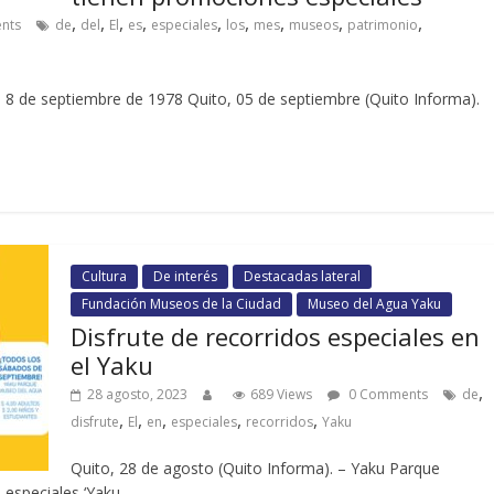
,
,
,
,
,
,
,
,
,
nts
de
del
El
es
especiales
los
mes
museos
patrimonio
 8 de septiembre de 1978 Quito, 05 de septiembre (Quito Informa).
Cultura
De interés
Destacadas lateral
Fundación Museos de la Ciudad
Museo del Agua Yaku
Disfrute de recorridos especiales en
el Yaku
,
28 agosto, 2023
689 Views
0 Comments
de
,
,
,
,
,
disfrute
El
en
especiales
recorridos
Yaku
Quito, 28 de agosto (Quito Informa). – Yaku Parque
s especiales ‘Yaku