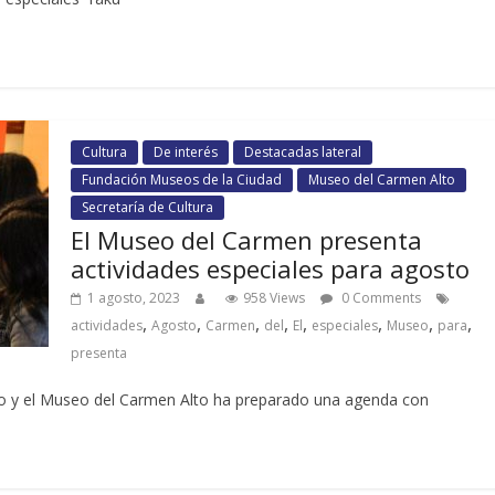
Cultura
De interés
Destacadas lateral
Fundación Museos de la Ciudad
Museo del Carmen Alto
Secretaría de Cultura
El Museo del Carmen presenta
actividades especiales para agosto
1 agosto, 2023
958 Views
0 Comments
,
,
,
,
,
,
,
,
actividades
Agosto
Carmen
del
El
especiales
Museo
para
presenta
sto y el Museo del Carmen Alto ha preparado una agenda con