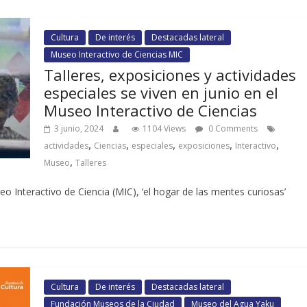
Cultura
De interés
Destacadas lateral
Museo Interactivo de Ciencias MIC
Talleres, exposiciones y actividades
especiales se viven en junio en el
Museo Interactivo de Ciencias
3 junio, 2024
1104 Views
0 Comments
,
,
,
,
,
actividades
Ciencias
especiales
exposiciones
Interactivo
,
Museo
Talleres
eo Interactivo de Ciencia (MIC), ‘el hogar de las mentes curiosas’
Cultura
De interés
Destacadas lateral
Fundación Museos de la Ciudad
Museo del Agua Yaku