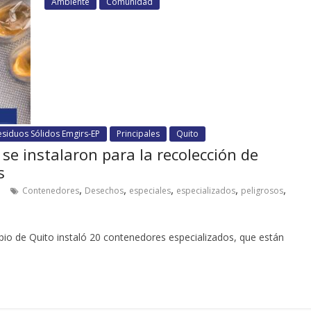
Ambiente
Comunidad
esiduos Sólidos Emgirs-EP
Principales
Quito
se instalaron para la recolección de
s
,
,
,
,
,
o
Contenedores
Desechos
especiales
especializados
peligrosos
ipio de Quito instaló 20 contenedores especializados, que están