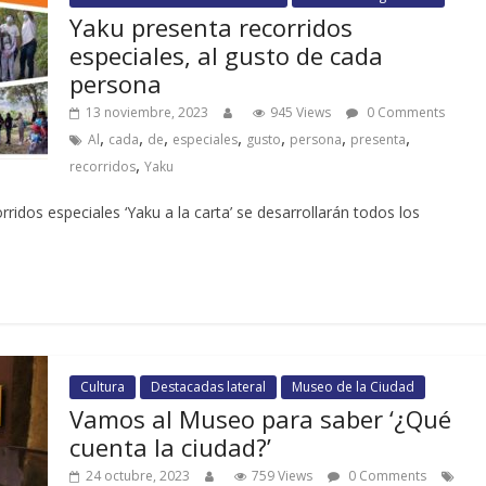
Yaku presenta recorridos
especiales, al gusto de cada
persona
13 noviembre, 2023
945 Views
0 Comments
,
,
,
,
,
,
,
Al
cada
de
especiales
gusto
persona
presenta
,
recorridos
Yaku
ridos especiales ‘Yaku a la carta’ se desarrollarán todos los
Cultura
Destacadas lateral
Museo de la Ciudad
Vamos al Museo para saber ‘¿Qué
cuenta la ciudad?’
24 octubre, 2023
759 Views
0 Comments