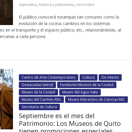
,
,
especiales
historia y patrimonio
recorridos
El público conocerá estampas tan comunes como la
evolución de la cocina; cambios en los sistemas
s en el transporte y el espacio público; etc., relacionándolas, al
ercanas a cada persona
Centro de Arte Contemporáneo
Cultura
De interés
Destacadas lateral
Fundación Museos de la Ciudad
Museo de la Ciudad
Museo del Agua Yaku
Museo del Carmen Alto
Museo Interactivo de Ciencias MIC
Secretaría de Cultura
Septiembre es el mes del
Patrimonio: Los Museos de Quito
tienen promociones especiales