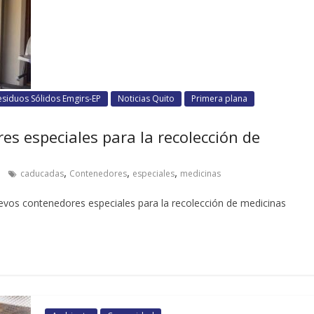
esiduos Sólidos Emgirs-EP
Noticias Quito
Primera plana
s especiales para la recolección de
,
,
,
caducadas
Contenedores
especiales
medicinas
nuevos contenedores especiales para la recolección de medicinas