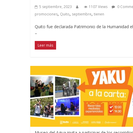
5 septiembre, 2023
1107 Views
0 Comme
,
,
,
promociones
Quito
septiembre
tienen
Quito fue declarada Patrimonio de la Humanidad el
–
Leer más
Museo del Agua invita a participar de los recorrido