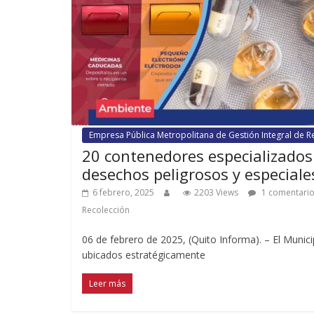
Empresa Pública Metropolitana de Gestión Integral de R
20 contenedores especializados 
desechos peligrosos y especiale
6 febrero, 2025
2203 Views
1 comentari
Recolección
06 de febrero de 2025, (Quito Informa). – El Munic
ubicados estratégicamente
Leer más