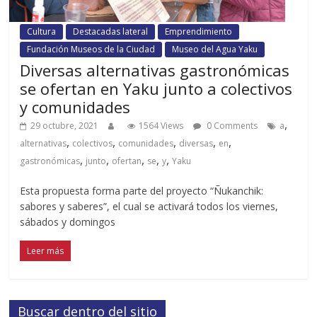
Cultura
Destacadas lateral
Emprendimiento
Fundación Museos de la Ciudad
Museo del Agua Yaku
Diversas alternativas gastronómicas
se ofertan en Yaku junto a colectivos
y comunidades
,
29 octubre, 2021
1564 Views
0 Comments
a
,
,
,
,
,
alternativas
colectivos
comunidades
diversas
en
,
,
,
,
,
gastronómicas
junto
ofertan
se
y
Yaku
Esta propuesta forma parte del proyecto “Ñukanchik:
sabores y saberes”, el cual se activará todos los viernes,
sábados y domingos
Leer más
Buscar dentro del sitio