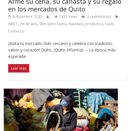
Arme su cena, su canasta y su regalo
en los mercados de Quito
8 diciembre, 2025
1327 Views
2 comentarios
,
,
,
,
,
AMCC
fin de año
Mercados Quito
Navidad
productos
Quito
Comercio
¡Visita tu mercado más cercano y celebra con tradición,
sabor y corazón! Quito, (Quito Informa). – La época más
esperada
Leer más