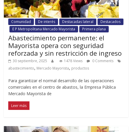
Comunidad
De interés
Destacadas lateral
Destacados
E P Metropolitana Mercado Mayorista
Primera plana
Abastecimiento permanente: el
Mayorista opera con seguridad
reforzada y sin restricción de ingreso
30 septiembre, 2025
1478 Views
0 Comments
,
,
abastecimiento
Mercado Mayorista
productos
Para garantizar el normal desarrollo de las operaciones
comerciales en el centro de abastos, la Empresa Pública
Mercado Mayorista de
Leer más