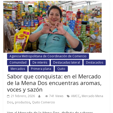
Agencia Metropolitana de Coordinación de Comercio
Comunidad
De interés
Destacadas lateral
Destacados
Mercados
Primera plana
Quito
Sabor que conquista: en el Mercado
de la Mena Dos encuentras aromas,
voces y sazón
,
21 febrero, 2026
741 Views
AMCC
Mercado Mena
,
,
Dos
productos
Quito Comercio
Ven al Mercado de la Mena Dos, disfruta de sabores