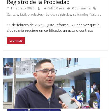
Registro de la Propiedad
11 febrero, 2025
5420 Views
0 Comments
,
,
,
,
,
,
Cancele
fácil
productos
rápido
registrales
solicitados
Valores
11 de febrero de 2025, (Quito Informa). – Cada vez que la
ciudadanía requiere un certificado, un acto o contrato
Leer más