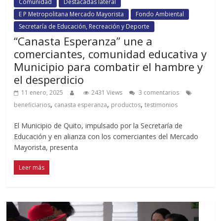
Comunidad
Destacadas lateral
E P Metropolitana Mercado Mayorista
Fondo Ambiental
Secretaría de Educación, Recreación y Deporte
“Canasta Esperanza” une a
comerciantes, comunidad educativa y
Municipio para combatir el hambre y
el desperdicio
11 enero, 2025
2431 Views
3 comentarios
,
,
,
beneficiarios
canasta esperanza
productos
testimonios
El Municipio de Quito, impulsado por la Secretaría de
Educación y en alianza con los comerciantes del Mercado
Mayorista, presenta
Leer más