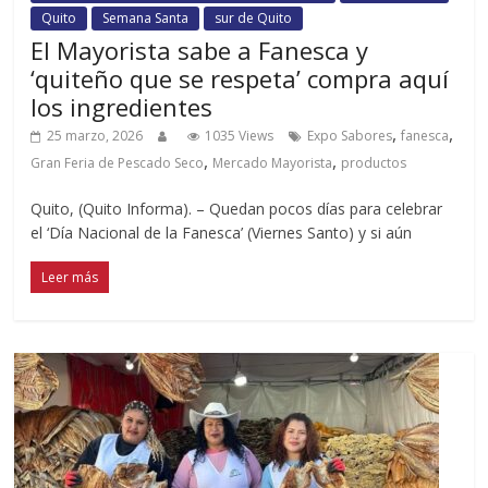
Quito
Semana Santa
sur de Quito
El Mayorista sabe a Fanesca y
‘quiteño que se respeta’ compra aquí
los ingredientes
,
,
25 marzo, 2026
1035 Views
Expo Sabores
fanesca
,
,
Gran Feria de Pescado Seco
Mercado Mayorista
productos
Quito, (Quito Informa). – Quedan pocos días para celebrar
el ‘Día Nacional de la Fanesca’ (Viernes Santo) y si aún
Leer más