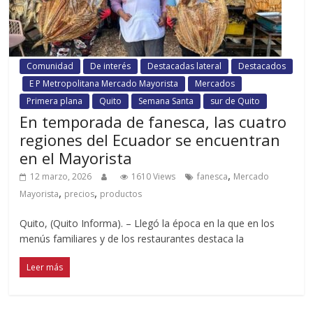
Comunidad
De interés
Destacadas lateral
Destacados
E P Metropolitana Mercado Mayorista
Mercados
Primera plana
Quito
Semana Santa
sur de Quito
En temporada de fanesca, las cuatro
regiones del Ecuador se encuentran
en el Mayorista
,
12 marzo, 2026
1610 Views
fanesca
Mercado
,
,
Mayorista
precios
productos
Quito, (Quito Informa). – Llegó la época en la que en los
menús familiares y de los restaurantes destaca la
Leer más