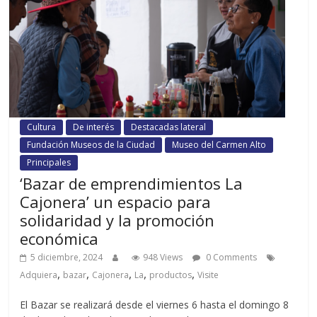
Cultura
De interés
Destacadas lateral
Fundación Museos de la Ciudad
Museo del Carmen Alto
Principales
‘Bazar de emprendimientos La
Cajonera’ un espacio para
solidaridad y la promoción
económica
5 diciembre, 2024
948 Views
0 Comments
,
,
,
,
,
Adquiera
bazar
Cajonera
La
productos
Visite
El Bazar se realizará desde el viernes 6 hasta el domingo 8