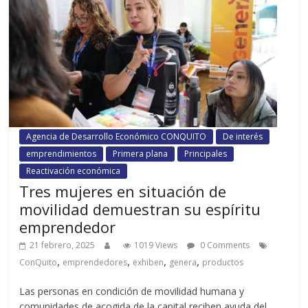
Agencia de Desarrollo Económico CONQUITO
De interés
emprendimientos
Primera plana
Principales
Reactivación económica
Tres mujeres en situación de
movilidad demuestran su espíritu
emprendedor
21 febrero, 2025
1019 Views
0 Comments
,
,
,
,
ConQuito
emprendedores
exhiben
genera
productos
Las personas en condición de movilidad humana y
comunidades de acogida de la capital reciben ayuda del