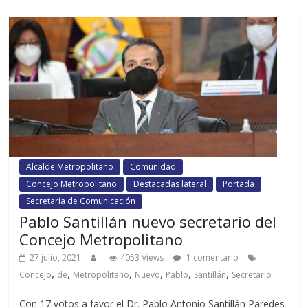
Alcalde Metropolitano
Comunidad
Concejo Metropolitano
Destacadas lateral
Portada
Secretaría de Comunicación
Pablo Santillán nuevo secretario del
Concejo Metropolitano
27 julio, 2021
4053 Views
1 comentario
,
,
,
,
,
,
Concejo
de
Metropolitano
Nuevo
Pablo
Santillán
Secretario
Con 17 votos a favor el Dr. Pablo Antonio Santillán Paredes