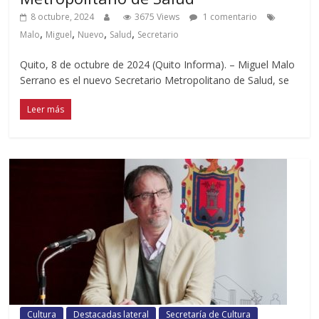
8 octubre, 2024
3675 Views
1 comentario
,
,
,
,
Malo
Miguel
Nuevo
Salud
Secretario
Quito, 8 de octubre de 2024 (Quito Informa). – Miguel Malo
Serrano es el nuevo Secretario Metropolitano de Salud, se
Leer más
Cultura
Destacadas lateral
Secretaría de Cultura