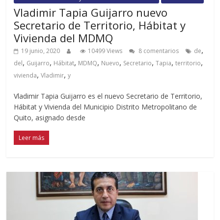
Vladimir Tapia Guijarro nuevo
Secretario de Territorio, Hábitat y
Vivienda del MDMQ
,
19 junio, 2020
10499 Views
8 comentarios
de
,
,
,
,
,
,
,
,
del
Guijarro
Hábitat
MDMQ
Nuevo
Secretario
Tapia
territorio
,
,
vivienda
Vladimir
y
Vladimir Tapia Guijarro es el nuevo Secretario de Territorio,
Hábitat y Vivienda del Municipio Distrito Metropolitano de
Quito, asignado desde
Leer más