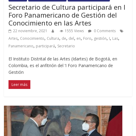
Secretario de Cultura participará en I
Foro Panamericano de Gestión del
Conocimiento en las Artes
22 noviembre, 2021
1555 Views
0 Comments
,
,
,
,
,
,
,
,
,
,
Artes
Conocimiento
Cultura
de
del
en
Foro
gestión
I
Las
,
,
Panamericano
participará
Secretario
El Instituto Distrital de las Artes (Idartes) de Bogotá, en
Colombia, es el anfitrión del ‘I Foro Panamericano de
Gestión
Leer más