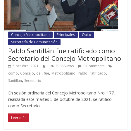
Concejo Metropolitano
Principales
Quito
Secretaría de Comunicación
Pablo Santillán fue ratificado como
Secretario del Concejo Metropolitano
5 octubre, 2021
2908 Views
0 Comments
,
,
,
,
,
,
,
cómo
Concejo
del
fue
Metropolitano
Pablo
ratificado
,
Santillán
Secretario
En sesión ordinaria del Concejo Metropolitano Nro. 177,
realizada este martes 5 de octubre de 2021, se ratificó
como Secretario
Leer más