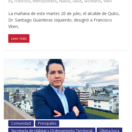
,
,
,
,
,
,
es
Francisco
Metropolitano
Nuevo
Salud
Secretario
Viteri
La mañana de este martes 20 de julio, el alcalde de Quito,
Dr. Santiago Guarderas Izquierdo, designó a Francisco
Viteri,
Leer más
Comunidad
Principales
Secretaría de Hábitat y Ordenamiento Territorial
Última hora