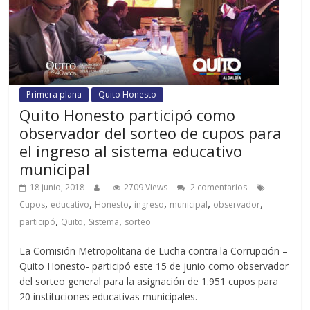
Primera plana
Quito Honesto
Quito Honesto participó como
observador del sorteo de cupos para
el ingreso al sistema educativo
municipal
18 junio, 2018
2709 Views
2 comentarios
,
,
,
,
,
,
Cupos
educativo
Honesto
ingreso
municipal
observador
,
,
,
participó
Quito
Sistema
sorteo
La Comisión Metropolitana de Lucha contra la Corrupción –
Quito Honesto- participó este 15 de junio como observador
del sorteo general para la asignación de 1.951 cupos para
20 instituciones educativas municipales.