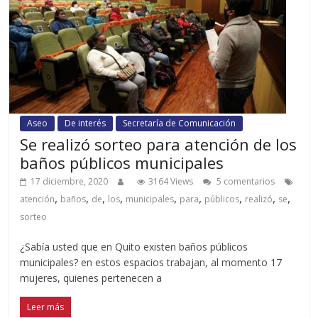
Aseo
De interés
Secretaría de Comunicación
Se realizó sorteo para atención de los
baños públicos municipales
17 diciembre, 2020
3164 Views
5 comentarios
,
,
,
,
,
,
,
,
,
atención
baños
de
los
municipales
para
públicos
realizó
se
sorteo
¿Sabía usted que en Quito existen baños públicos
municipales? en estos espacios trabajan, al momento 17
mujeres, quienes pertenecen a
Leer más