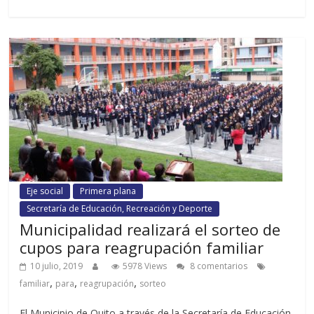
Eje social
Primera plana
Secretaría de Educación, Recreación y Deporte
Municipalidad realizará el sorteo de
cupos para reagrupación familiar
10 julio, 2019
5978 Views
8 comentarios
,
,
,
familiar
para
reagrupación
sorteo
El Municipio de Quito a través de la Secretaría de Educación,