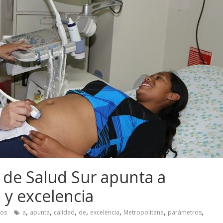
 de Salud Sur apunta a
 y excelencia
,
,
,
,
,
,
,
ios
a
apunta
calidad
de
excelencia
Metropolitana
parámetros