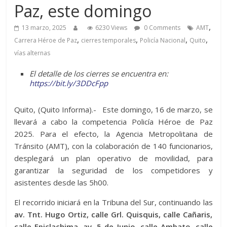
Paz, este domingo
,
13 marzo, 2025
6230 Views
0 Comments
AMT
,
,
,
,
Carrera Héroe de Paz
cierres temporales
Policía Nacional
Quito
vías alternas
El detalle de los cierres se encuentra en:
https://bit.ly/3DDcFpp
Quito, (Quito Informa).- Este domingo, 16 de marzo, se
llevará a cabo la competencia Policía Héroe de Paz
2025. Para el efecto, la Agencia Metropolitana de
Tránsito (AMT), con la colaboración de 140 funcionarios,
desplegará un plan operativo de movilidad, para
garantizar la seguridad de los competidores y
asistentes desde las 5h00.
El recorrido iniciará en la Tribuna del Sur, continuando las
av. Tnt. Hugo Ortiz, calle Grl. Quisquis, calle Cañaris,
calle Epiclachima, av. 5 de Junio, calle Ambato, calle