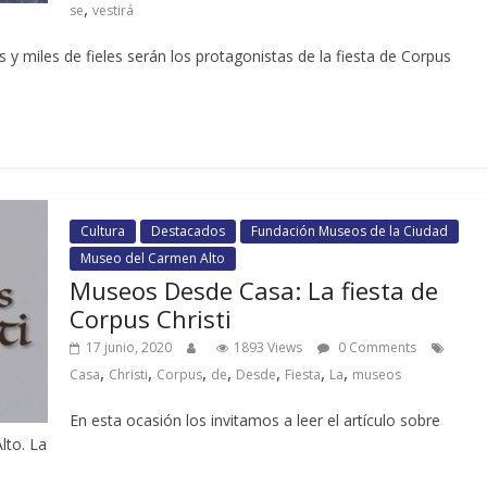
,
se
vestirá
s y miles de fieles serán los protagonistas de la fiesta de Corpus
Cultura
Destacados
Fundación Museos de la Ciudad
Museo del Carmen Alto
Museos Desde Casa: La fiesta de
Corpus Christi
17 junio, 2020
1893 Views
0 Comments
,
,
,
,
,
,
,
Casa
Christi
Corpus
de
Desde
Fiesta
La
museos
En esta ocasión los invitamos a leer el artículo sobre
lto. La