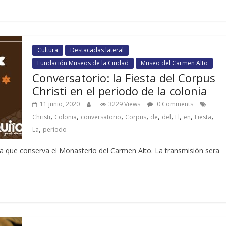
Cultura
Destacadas lateral
Fundación Museos de la Ciudad
Museo del Carmen Alto
Conversatorio: la Fiesta del Corpus
Christi en el periodo de la colonia
11 junio, 2020
3229 Views
0 Comments
,
,
,
,
,
,
,
,
,
Christi
Colonia
conversatorio
Corpus
de
del
El
en
Fiesta
,
La
periodo
dia que conserva el Monasterio del Carmen Alto. La transmisión sera