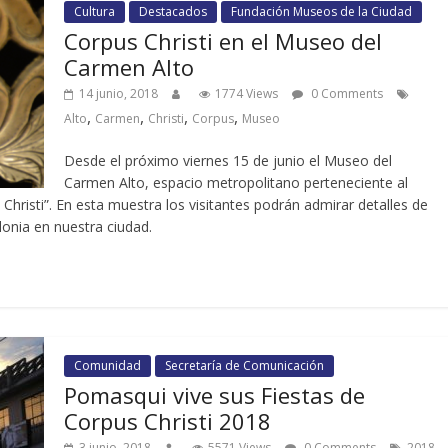
Cultura
Destacados
Fundación Museos de la Ciudad
Corpus Christi en el Museo del
Carmen Alto
14 junio, 2018
1774 Views
0 Comments
,
,
,
,
Alto
Carmen
Christi
Corpus
Museo
Desde el próximo viernes 15 de junio el Museo del
Carmen Alto, espacio metropolitano perteneciente al
hristi”. En esta muestra los visitantes podrán admirar detalles de
onia en nuestra ciudad.
Comunidad
Secretaría de Comunicación
Pomasqui vive sus Fiestas de
Corpus Christi 2018
,
3 junio, 2018
5571 Views
0 Comments
2018