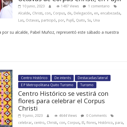
10 junio, 2023
1487 Views
1 comentario
,
,
,
,
,
,
,
,
Alcalde
Christi
con
Corpus
de
Delegación
en
encabezada
,
,
,
,
,
,
,
Las
Octavas
participó
por
Pujilí
Quito
Su
Una
a por su alcalde, Pabel Muñoz, representó este sábado a nuestra
Centro Histórico
De interés
Destacadas lateral
E P Metropolitana Quito Turismo
Turismo
Centro Histórico se vestirá con
flores para celebrar el Corpus
Christi
9 junio, 2023
4644 Views
0 Comments
,
,
,
,
,
,
,
,
,
celebrar
centro
Christi
con
Corpus
El
flores
Histórico
para