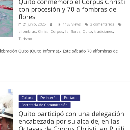
Quito conmemoró el Corpus Christi
con procesión y 70 alfombras de
flores
21 junio, 2025
4483 Views
2 comentarios
,
,
,
,
,
,
,
alfombras
Christi
Corpus
fe
flores
Quito
tradiciones
Turismo
elebración Quito (Quito Informa).- Este sábado 70 alfombras de
Cultura
De interés
Portada
Secretaría de Comunicación
Quito participó con una delegación
encabezada por su alcalde, en las
Octavas de Corpus Christi, en Pujilí