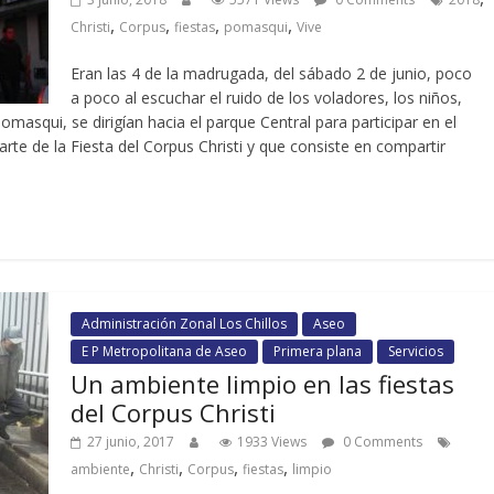
,
,
,
,
Christi
Corpus
fiestas
pomasqui
Vive
Eran las 4 de la madrugada, del sábado 2 de junio, poco
a poco al escuchar el ruido de los voladores, los niños,
omasqui, se dirigían hacia el parque Central para participar en el
te de la Fiesta del Corpus Christi y que consiste en compartir
Administración Zonal Los Chillos
Aseo
E P Metropolitana de Aseo
Primera plana
Servicios
Un ambiente limpio en las fiestas
del Corpus Christi
27 junio, 2017
1933 Views
0 Comments
,
,
,
,
ambiente
Christi
Corpus
fiestas
limpio